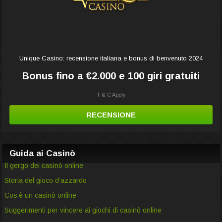
Unique Casino: recensione italiana e bonus di benvenuto 2024
Bonus fino a €2.000 e 100 giri gratuiti
T & C Apply
RECENSIONE
Guida ai Casinò
Il gergo dei casinò online
Storia del gioco d’azzardo
Cos’è un casinò online
Come
Suggerimenti per vincere ai giochi di casinò online
imparare
le