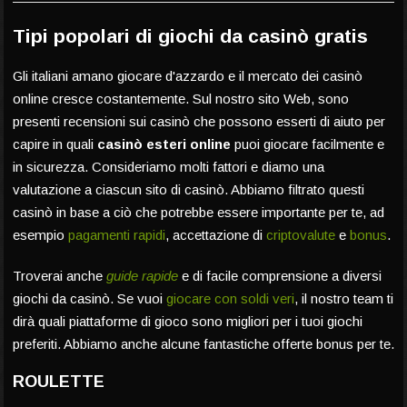
Tipi popolari di giochi da casinò gratis
Gli italiani amano giocare d'azzardo e il mercato dei casinò
online cresce costantemente. Sul nostro sito Web, sono
presenti recensioni sui casinò che possono esserti di aiuto per
capire in quali
casinò esteri online
puoi giocare facilmente e
in sicurezza. Consideriamo molti fattori e diamo una
valutazione a ciascun sito di casinò. Abbiamo filtrato questi
casinò in base a ciò che potrebbe essere importante per te, ad
esempio
pagamenti rapidi
, accettazione di
criptovalute
e
bonus
.
Troverai anche
guide rapide
e di facile comprensione a diversi
giochi da casinò. Se vuoi
giocare con soldi veri
, il nostro team ti
dirà quali piattaforme di gioco sono migliori per i tuoi giochi
preferiti. Abbiamo anche alcune fantastiche offerte bonus per te.
ROULETTE