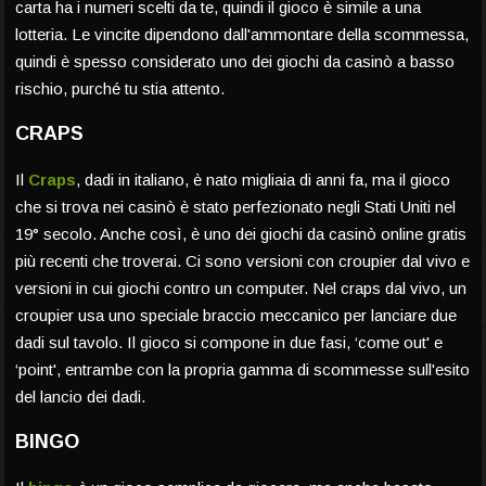
carta ha i numeri scelti da te, quindi il gioco è simile a una
lotteria. Le vincite dipendono dall'ammontare della scommessa,
quindi è spesso considerato uno dei giochi da casinò a basso
rischio, purché tu stia attento.
CRAPS
Il
Craps
, dadi in italiano, è nato migliaia di anni fa, ma il gioco
che si trova nei casinò è stato perfezionato negli Stati Uniti nel
19° secolo. Anche così, è uno dei giochi da casinò online gratis
più recenti che troverai. Ci sono versioni con croupier dal vivo e
versioni in cui giochi contro un computer. Nel craps dal vivo, un
croupier usa uno speciale braccio meccanico per lanciare due
dadi sul tavolo. Il gioco si compone in due fasi, ‘come out' e
‘point', entrambe con la propria gamma di scommesse sull'esito
del lancio dei dadi.
BINGO