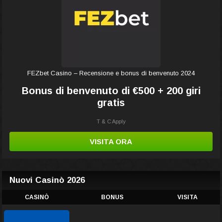
FEZbet Casino – Recensione e bonus di benvenuto 2024
Bonus di benvenuto di €500 + 200 giri
gratis
T & C Apply
VISITA ORA
Nuovi Casinò 2026
CASINÒ
BONUS
VISITA