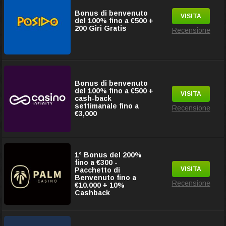
Bonus di benvenuto
VISITA
del 100% fino a €500 +
200 Giri Gratis
Recensione
Bonus di benvenuto
del 100% fino a €500 +
VISITA
cash-back
settimanale fino a
Recensione
€3,000
1° Bonus del 200%
fino a €300 -
VISITA
Pacchetto di
Benvenuto fino a
Recensione
€10.000 + 10%
Cashback