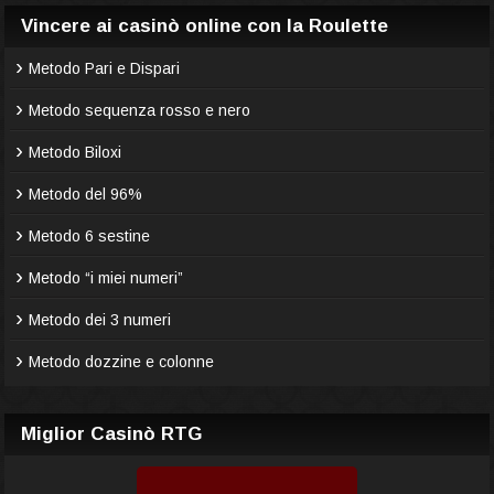
Vincere ai casinò online con la Roulette
Metodo Pari e Dispari
Metodo sequenza rosso e nero
Metodo Biloxi
Metodo del 96%
Metodo 6 sestine
Metodo “i miei numeri”
Metodo dei 3 numeri
Metodo dozzine e colonne
Miglior Casinò RTG