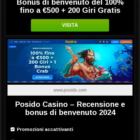
Bonus di benvenuto del 100%
fino a €500 + 200 Giri Gratis
VISITA
www.posido.com
Posido Casino – Recensione e
bonus di benvenuto 2024
Promozioni accattivanti