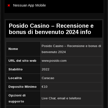
Nessuan App Mobile
Posido Casino – Recensione e
bonus di benvenuto 2024 info
Posido Casino – Recensione e bonus di
Nome
benvenuto 2024
URL del sito web
www.posido.com
Stabilito
2022
Località
Curacao
Deposito Minimo
€10
Opzioni di
Live Chat, email e telefono
supporto