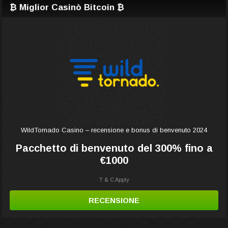
₿ Miglior Casinò Bitcoin ₿
WildTornado Casino – recensione e bonus di benvenuto 2024
Pacchetto di benvenuto del 300% fino a
€1000
T & C Apply
RECENSIONE