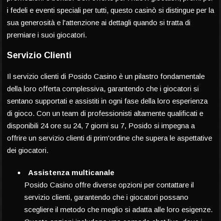
i fedeli e eventi speciali per tutti, questo casinò si distingue per la
sua generosità e l'attenzione ai dettagli quando si tratta di
premiare i suoi giocatori.
Servizio Clienti
Il servizio clienti di Posido Casino è un pilastro fondamentale
della loro offerta complessiva, garantendo che i giocatori si
sentano supportati e assistiti in ogni fase della loro esperienza
di gioco. Con un team di professionisti altamente qualificati e
disponibili 24 ore su 24, 7 giorni su 7, Posido si impegna a
offrire un servizio clienti di prim'ordine che supera le aspettative
dei giocatori.
Assistenza multicanale
Posido Casino offre diverse opzioni per contattare il
servizio clienti, garantendo che i giocatori possano
scegliere il metodo che meglio si adatta alle loro esigenze.