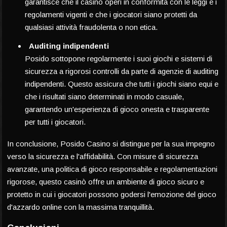
garantisce che il casinò operi in conformità con le leggi e i
regolamenti vigenti e che i giocatori siano protetti da
qualsiasi attività fraudolenta o non etica.
Auditing indipendenti
Posido sottopone regolarmente i suoi giochi e sistemi di
sicurezza a rigorosi controlli da parte di agenzie di auditing
indipendenti. Questo assicura che tutti i giochi siano equi e
che i risultati siano determinati in modo casuale,
garantendo un'esperienza di gioco onesta e trasparente
per tutti i giocatori.
In conclusione, Posido Casino si distingue per la sua impegno
verso la sicurezza e l'affidabilità. Con misure di sicurezza
avanzate, una politica di gioco responsabile e regolamentazioni
rigorose, questo casinò offre un ambiente di gioco sicuro e
protetto in cui i giocatori possono godersi l'emozione del gioco
d'azzardo online con la massima tranquillità.