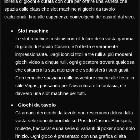
libreria di giochi è curata con cura per offrire una varietà che
spazia dalle classiche slot machine ai giochi da tavolo
tradizionali, fino alle esperienze coinvolgenti del casinò dal vivo.
Slot machine
Le slot machine costituiscono il fulcro della vasta gamma
di giochi di Posido Casino, e l'offerta è veramente
impressionante. Dagli iconici titoli a tre rulli ai più moderni
giochi video a cinque rulli, ogni giocatore troverà qualcosa
che catturerà la sua attenzione e soddisferà i suoi gusti.
Con temi che spaziano dalle avventure epiche alle feste in
stile Vegas, passando per l'avventura e la fantasia, c'è
davvero una slot machine per tutti.
Giochi da tavolo
Gli amanti dei giochi da tavolo non resteranno delusi dalla
vasta selezione disponibile su Posido Casino. Blackjack,
roulette, baccarat e una serie di varianti di poker sono solo
l'inizio. Ogni gioco è presentato con una grafica di alta