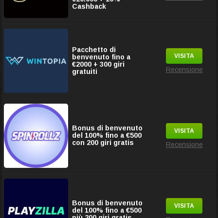
Cashback
Pacchetto di
VISITA
benvenuto fino a
€2000 + 300 giri
Recensione
gratuiti
Bonus di benvenuto
VISITA
del 100% fino a €500
con 200 giri gratis
Recensione
Bonus di benvenuto
VISITA
del 100% fino a €500
più 200 giri gratis