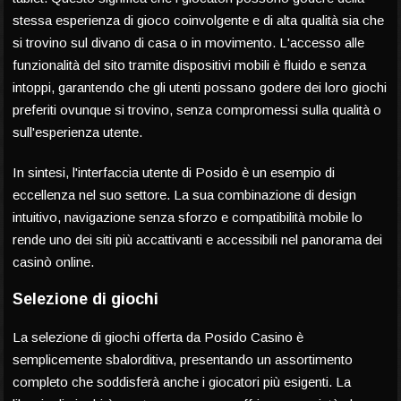
stessa esperienza di gioco coinvolgente e di alta qualità sia che
si trovino sul divano di casa o in movimento. L'accesso alle
funzionalità del sito tramite dispositivi mobili è fluido e senza
intoppi, garantendo che gli utenti possano godere dei loro giochi
preferiti ovunque si trovino, senza compromessi sulla qualità o
sull'esperienza utente.
In sintesi, l'interfaccia utente di Posido è un esempio di
eccellenza nel suo settore. La sua combinazione di design
intuitivo, navigazione senza sforzo e compatibilità mobile lo
rende uno dei siti più accattivanti e accessibili nel panorama dei
casinò online.
Selezione di giochi
La selezione di giochi offerta da Posido Casino è
semplicemente sbalorditiva, presentando un assortimento
completo che soddisferà anche i giocatori più esigenti. La