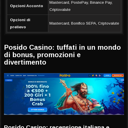
Mastercard, PostePay, Binance Pay,
Opzioni Acconto
Criptovalute
Opzioni di
Mastercard, Bonifico SEPA, Criptovalute
prelievo
Posido Casino: tuffati in un mondo
di bonus, promozioni e
divertimento
Posido Casino: recensione italiana e