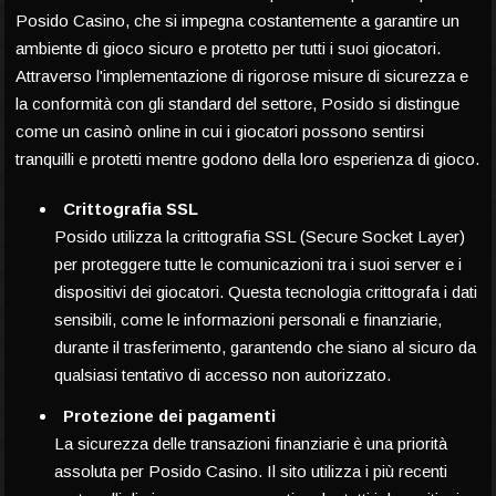
Posido Casino, che si impegna costantemente a garantire un
ambiente di gioco sicuro e protetto per tutti i suoi giocatori.
Attraverso l'implementazione di rigorose misure di sicurezza e
la conformità con gli standard del settore, Posido si distingue
come un casinò online in cui i giocatori possono sentirsi
tranquilli e protetti mentre godono della loro esperienza di gioco.
Crittografia SSL
Posido utilizza la crittografia SSL (Secure Socket Layer)
per proteggere tutte le comunicazioni tra i suoi server e i
dispositivi dei giocatori. Questa tecnologia crittografa i dati
sensibili, come le informazioni personali e finanziarie,
durante il trasferimento, garantendo che siano al sicuro da
qualsiasi tentativo di accesso non autorizzato.
Protezione dei pagamenti
La sicurezza delle transazioni finanziarie è una priorità
assoluta per Posido Casino. Il sito utilizza i più recenti