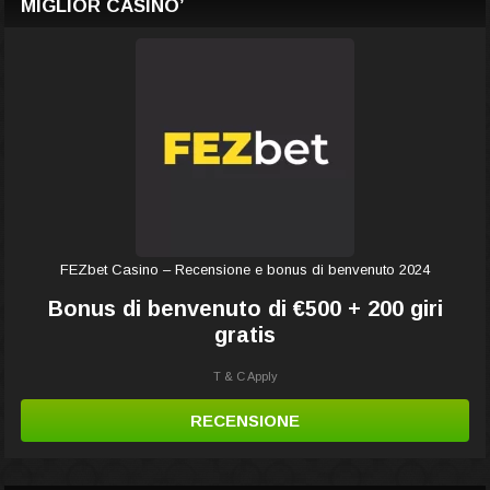
MIGLIOR CASINO’
FEZbet Casino – Recensione e bonus di benvenuto 2024
Bonus di benvenuto di €500 + 200 giri
gratis
T & C Apply
RECENSIONE