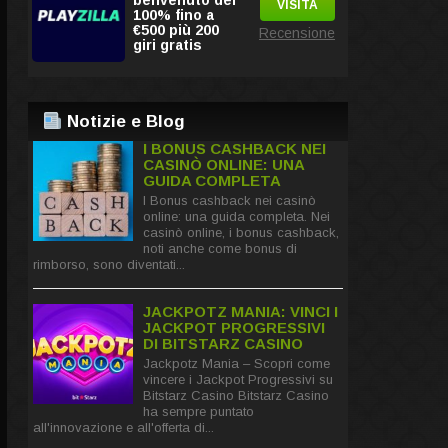
benvenuto del
VISITA
100% fino a
€500 più 200
Recensione
giri gratis
Notizie e Blog
I BONUS CASHBACK NEI
CASINÒ ONLINE: UNA
GUIDA COMPLETA
I Bonus cashback nei casinò
online: una guida completa. Nei
casinò online, i bonus cashback,
noti anche come bonus di
rimborso, sono diventati...
JACKPOTZ MANIA: VINCI I
JACKPOT PROGRESSIVI
DI BITSTARZ CASINO
Jackpotz Mania – Scopri come
vincere i Jackpot Progressivi su
Bitstarz Casino Bitstarz Casino
ha sempre puntato
all'innovazione e all'offerta di...