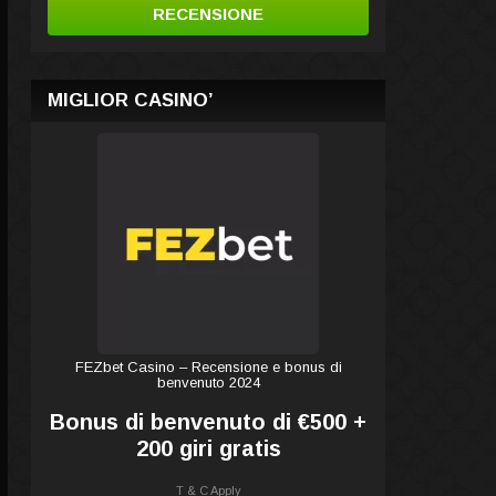
RECENSIONE
MIGLIOR CASINO’
FEZbet Casino – Recensione e bonus di
benvenuto 2024
Bonus di benvenuto di €500 +
200 giri gratis
T & C Apply