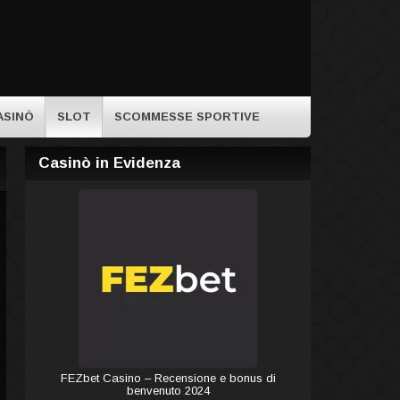
ASINÒ
SLOT
SCOMMESSE SPORTIVE
Casinò in Evidenza
FEZbet Casino – Recensione e bonus di
benvenuto 2024