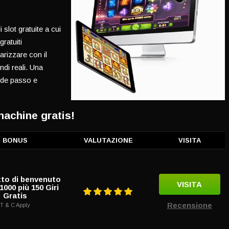
slot gratuite a cui
ratuiti
arizzare con il
ndi reali. Una
ande passo e
machine gratis!
BONUS
VALUTAZIONE
VISITA
to di benvenuto
VISITA
1000 più 150 Giri
Gratis
Recensione
T & C Apply