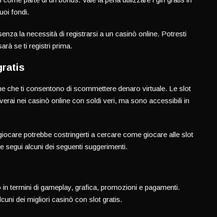
uoi fondi.
senza la necessità di registrarsi a un casinò online. Potresti
arà se ti registri prima.
ratis
line che ti consentono di scommettere denaro virtuale. Le slot
verai nei casinò online con soldi veri, ma sono accessibili in
a giocare potrebbe costringerti a cercare come giocare alle slot
e segui alcuni dei seguenti suggerimenti.
do in termini di gameplay, grafica, promozioni e pagamenti.
ni dei migliori casinò con slot gratis.