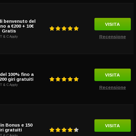
i benvenuto del
VISITA
no a €200 + 10€
Gratis
Recensione
T & C Apply
del 100% fino a
VISITA
200 giri gratuiti
T & C Apply
Recensione
 in Bonus e 150
VISITA
iri gratuiti
T & C Apply