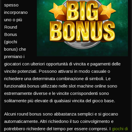
spesso
incorporano
uno o più
Round
Bonus
(giochi
bonus) che
premiano i
giocatori con ulteriori opportunità di vincita e pagamenti delle
vincite potenziati. Possono attivarsi in modo casuale o
richiedere una determinata combinazione di simboli. Le
funzionalità bonus utilizzate nelle slot machine online sono
estremamente diverse e le vincite corrispondenti sono
solitamente più elevate di qualsiasi vincita del gioco base.
Alcuni round bonus sono abbastanza semplici e si giocano
automaticamente. Altri richiedono il tuo coinvolgimento e
potrebbero richiedere del tempo per essere compresi. I
giochi di