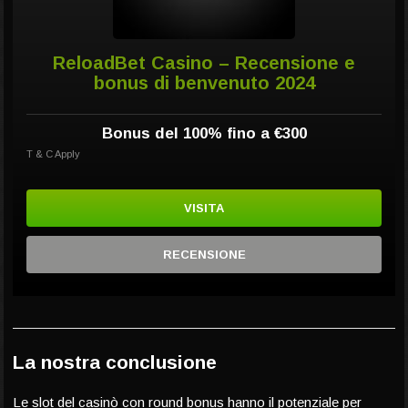
ReloadBet Casino – Recensione e
bonus di benvenuto 2024
Bonus del 100% fino a €300
T & C Apply
VISITA
RECENSIONE
La nostra conclusione
Le slot del casinò con round bonus hanno il potenziale per