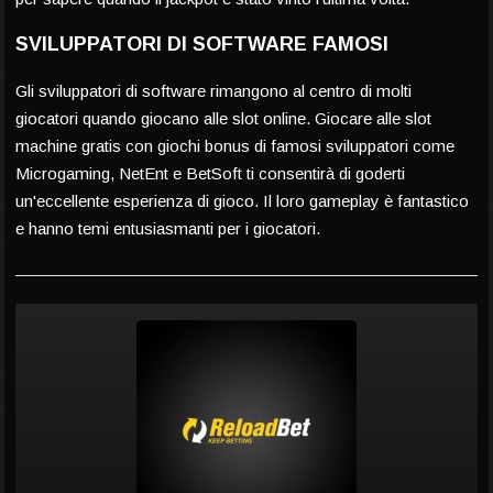
SVILUPPATORI DI SOFTWARE FAMOSI
Gli sviluppatori di software rimangono al centro di molti
giocatori quando giocano alle slot online. Giocare alle slot
machine gratis con giochi bonus di famosi sviluppatori come
Microgaming, NetEnt e BetSoft ti consentirà di goderti
un'eccellente esperienza di gioco. Il loro gameplay è fantastico
e hanno temi entusiasmanti per i giocatori.