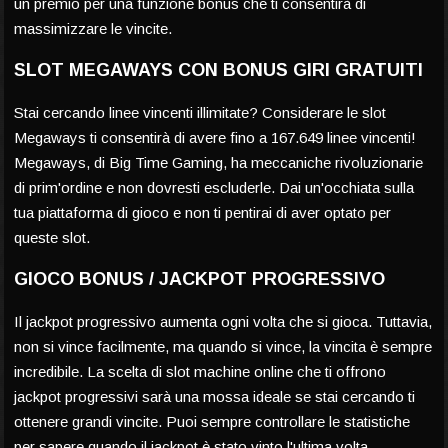
un premio per una funzione bonus che ti consentirà di
massimizzare le vincite.
SLOT MEGAWAYS CON BONUS GIRI GRATUITI
Stai cercando linee vincenti illimitate? Considerare le slot
Megaways ti consentirà di avere fino a 167.649 linee vincenti!
Megaways, di Big Time Gaming, ha meccaniche rivoluzionarie
di prim'ordine e non dovresti escluderle. Dai un'occhiata sulla
tua piattaforma di gioco e non ti pentirai di aver optato per
queste slot.
GIOCO BONUS / JACKPOT PROGRESSIVO
Il jackpot progressivo aumenta ogni volta che si gioca. Tuttavia,
non si vince facilmente, ma quando si vince, la vincita è sempre
incredibile. La scelta di slot machine online che ti offrono
jackpot progressivi sarà una mossa ideale se stai cercando ti
ottenere grandi vincite. Puoi sempre controllare le statistiche
per sapere quando il jackpot è stato vinto l'ultima volta.