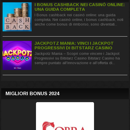
I BONUS CASHBACK NEI CASINÒ ONLINE:
UNA GUIDA COMPLETA
I Bonus cashback nei casinò online: una guida
completa. Nei casinò online, i bonus cashback, noti
anche come bonus di rimborso, sono diventati...
JACKPOTZ MANIA: VINCI I JACKPOT
PROGRESSIVI DI BITSTARZ CASINO
Jackpotz Mania – Scopri come vincere i Jackpot
Progressivi su Bitstarz Casino Bitstarz Casino ha
sempre puntato all'innovazione e all'offerta di...
MIGLIORI BONUS 2024