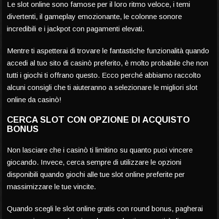
Le slot online sono famose per il loro ritmo veloce, i temi
divertenti, il gameplay emozionante, le colonne sonore
incredibili e i jackpot con pagamenti elevati.
Mentre ti aspetterai di trovare le fantastiche funzionalità quando
accedi al tuo sito di casinò preferito, è molto probabile che non
tutti i giochi ti offrano questo. Ecco perché abbiamo raccolto
alcuni consigli che ti aiuteranno a selezionare le migliori slot
online da casinò!
CERCA SLOT CON OPZIONE DI ACQUISTO
BONUS
Non lasciare che i casinò ti limitino su quanto puoi vincere
giocando. Invece, cerca sempre di utilizzare le opzioni
disponibili quando giochi alle tue slot online preferite per
massimizzare le tue vincite.
Quando scegli le slot online gratis con round bonus, pagherai