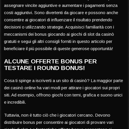
assegnare vincite aggiuntive e aumentare i pagamenti senza
costi aggiuntivi. Sono divertenti da giocare e possono anche
consentire ai giocatori di influenzare il risultato prendendo
decisioni o utilizzando strategie. Acquisisci familiarità con i
meccanismi dei bonus giocando ai giochi di slot da casinò
gratuiti e segui gli altri consigli forniti in questo articolo per
beneficiare il più possibile di queste generose opportunità!
ALCUNE OFFERTE BONUS PER
TESTARE I ROUND BONUS!
Cosa ti spinge a iscriverti a un sito di casinò? La maggior parte
dei casinò online ha vari modi per attirare i giocatori sui propri
siti. Ad esempio, offrono giochi con temi, grafica e suono unici
e incredibili.
Tuttavia, non è tutto ciò che i giocatori cercano. Devono
distribuire bonus per consentire ai giocatori di provare vari