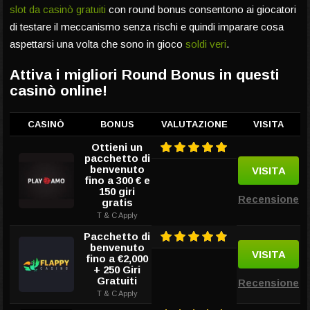
slot da casinò gratuiti
con round bonus consentono ai giocatori
di testare il meccanismo senza rischi e quindi imparare cosa
aspettarsi una volta che sono in gioco
soldi veri
.
Attiva i migliori Round Bonus in questi
casinò online!
CASINÒ
BONUS
VALUTAZIONE
VISITA
Ottieni un
pacchetto di
benvenuto
VISITA
fino a 300 € e
150 giri
Recensione
gratis
T & C Apply
Pacchetto di
benvenuto
VISITA
fino a €2,000
+ 250 Giri
Gratuiti
Recensione
T & C Apply