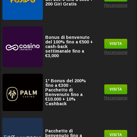
200 Giri Gratis
Recensione
Bonus di benvenuto
del 100% fino a €500 +
VISITA
cash-back
settimanale fino a
Recensione
€3,000
1° Bonus del 200%
fino a €300 -
VISITA
Pacchetto di
Benvenuto fino a
Recensione
€10.000 + 10%
Cashback
Pacchetto di
VISITA
benvenuto fino a