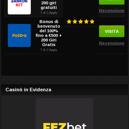
200 giri
gratuiti
Recensione
T & C Apply
Bonus di
benvenuto
del 100%
VISITA
fino a €500 +
200 Giri
Recensione
Gratis
T & C Apply
Casinò in Evidenza