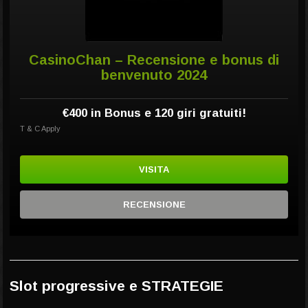
CasinoChan – Recensione e bonus di
benvenuto 2024
€400 in Bonus e 120 giri gratuiti!
T & C Apply
VISITA
RECENSIONE
Slot progressive e STRATEGIE