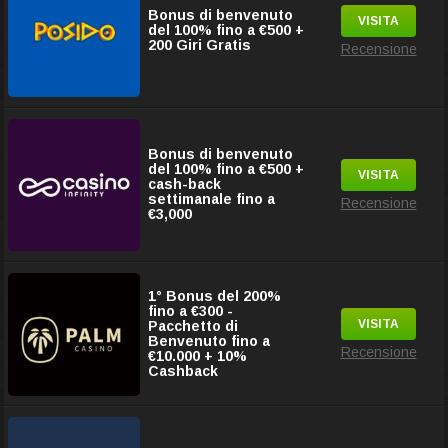
Bonus di benvenuto
VISITA
del 100% fino a €500 +
200 Giri Gratis
Recensione
Bonus di benvenuto
del 100% fino a €500 +
VISITA
cash-back
settimanale fino a
Recensione
€3,000
1° Bonus del 200%
fino a €300 -
VISITA
Pacchetto di
Benvenuto fino a
Recensione
€10.000 + 10%
Cashback