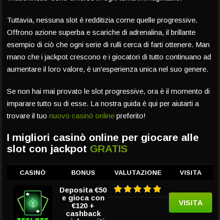
Tuttavia, nessuna slot è redditizia come quelle progressive.
Offrono azione superba e scariche di adrenalina, il brillante
esempio di ciò che ogni serie di rulli cerca di farti ottenere. Man
mano che i jackpot crescono e i giocatori di tutto continuano ad
aumentare il loro valore, è un'esperienza unica nel suo genere.
Se non hai mai provato le slot progressive, ora è il momento di
imparare tutto su di esse. La nostra guida è qui per aiutarti a
trovare il tuo
nuovo casinò online
preferito!
I migliori casinò online per giocare alle
slot con jackpot
GRATIS
CASINÒ
BONUS
VALUTAZIONE
VISITA
Deposita €50
e gioca con
VISITA
€120 +
cashback