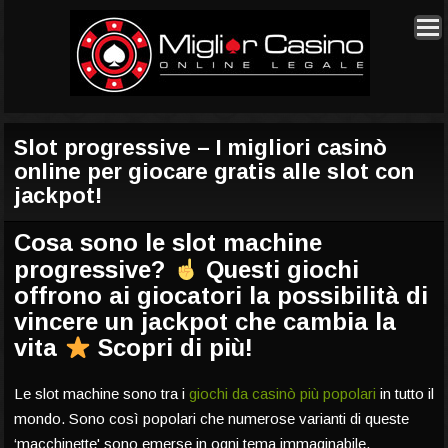
Slot progressive – I migliori casinò
online per giocare gratis alle slot con
jackpot!
Cosa sono le slot machine
progressive?
Questi giochi
offrono ai giocatori la possibilità di
vincere un jackpot che cambia la
vita
Scopri di più!
Le slot machine sono tra i
giochi da casinò più popolari
in tutto il
mondo. Sono così popolari che numerose varianti di queste
‘macchinette' sono emerse in ogni tema immaginabile.