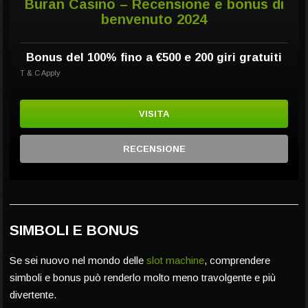
Buran Casino – Recensione e bonus di
benvenuto 2024
Bonus del 100% fino a €500 e 200 giri gratuiti
T & C Apply
VISITA
RECENSIONE
SIMBOLI E BONUS
Se sei nuovo nel mondo delle
slot machine
, comprendere
simboli e bonus può renderlo molto meno travolgente e più
divertente.