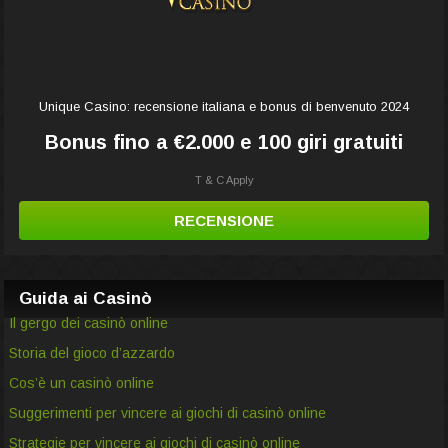
Unique Casino: recensione italiana e bonus di benvenuto 2024
Bonus fino a €2.000 e 100 giri gratuiti
T & C Apply
RECENSIONE
Guida ai Casinò
Il gergo dei casinò online
Storia del gioco d’azzardo
Cos’è un casinò online
Come
Suggerimenti per vincere ai giochi di casinò online
imparare
le
regole
Strategie per vincere ai giochi di casinò online