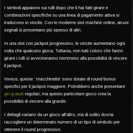
I simboli appaiono sui rulli dopo che li hai fatti girare e
combinazioni specifiche su una linea di pagamento attiva si
traducono in vincite. Con le moderne slot machine online, alcuni
segnali si presentano più spesso di altri.
In una slot con jackpot progressivo, le vincite aumentano ogni
volta che qualcuno gioca. Tuttavia, non tutti coloro che fanno
girare i rulli si avvicineranno nemmeno alla possibilità di vincere
il jackpot.
Invece, queste ‘ macchinette' sono dotate di round bonus
specifici per il jackpot maggiore. Potrebbero anche presentare
giri gratuiti
regolari, ma questo particolare gioco crea la
possibilità di vincere alla grande.
I dettagli variano da un gioco all'altro, ma di solito dovrai
raccogliere un determinato numero di un tipo di simbolo per
ottenere il round progressivo.