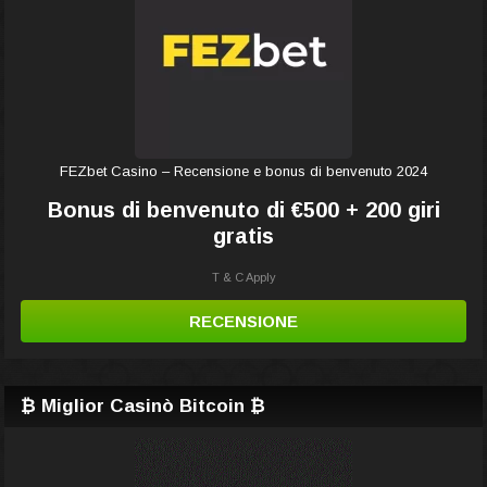
FEZbet Casino – Recensione e bonus di benvenuto 2024
Bonus di benvenuto di €500 + 200 giri
gratis
T & C Apply
RECENSIONE
₿ Miglior Casinò Bitcoin ₿