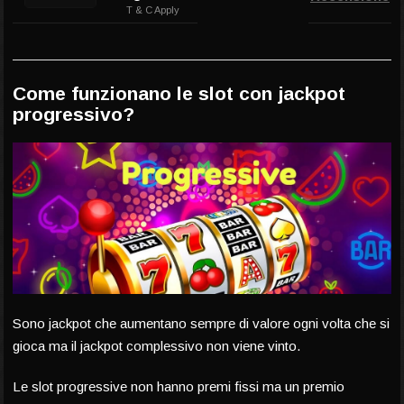
T & C Apply
Come funzionano le slot con jackpot
progressivo?
Sono jackpot che aumentano sempre di valore ogni volta che si
gioca ma il jackpot complessivo non viene vinto.
Le slot progressive non hanno premi fissi ma un premio