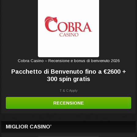
Cobra Casino – Recensione e bonus di benvenuto 2026
Pacchetto di Benvenuto fino a €2600 +
300 spin gratis
T & C Apply
RECENSIONE
MIGLIOR CASINO’