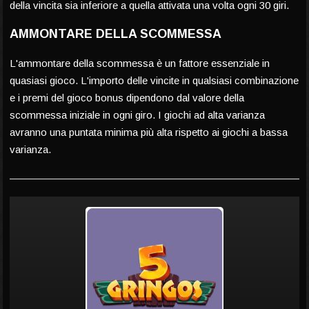
della vincita sia inferiore a quella attivata una volta ogni 30 giri.
AMMONTARE DELLA SCOMMESSA
L'ammontare della scommessa è un fattore essenziale in
quasiasi gioco. L'importo delle vincite in qualsiasi combinazione
e i premi del gioco bonus dipendono dal valore della
scommessa iniziale in ogni giro. I giochi ad alta varianza
avranno una puntata minima più alta rispetto ai giochi a bassa
varianza.