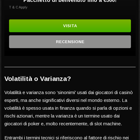
Pacchetto di benvenuto fino a €500!
T & C Apply
VISITA
RECENSIONE
Volatilità o Varianza?
Volatilità e varianza sono ‘sinonimi' usati dai giocatori di casinò
esperti, ma anche significativi diversi nel mondo esterno. La
volatilità è spesso usata in finanza quando si parla di opzioni e
rischi azionari, mentre la varianza è un termine usato dai
giocatori di poker e, molto recentemente, di slot machine.
Entrambi i termini tecnici si riferiscono al fattore di rischio nei