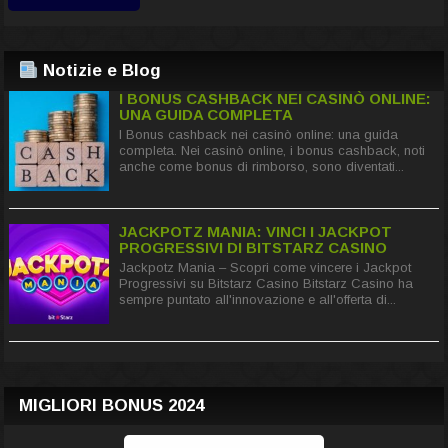
Notizie e Blog
I BONUS CASHBACK NEI CASINÒ ONLINE:
UNA GUIDA COMPLETA
I Bonus cashback nei casinò online: una guida
completa. Nei casinò online, i bonus cashback, noti
anche come bonus di rimborso, sono diventati...
JACKPOTZ MANIA: VINCI I JACKPOT
PROGRESSIVI DI BITSTARZ CASINO
Jackpotz Mania – Scopri come vincere i Jackpot
Progressivi su Bitstarz Casino Bitstarz Casino ha
sempre puntato all'innovazione e all'offerta di...
MIGLIORI BONUS 2024