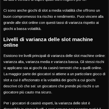
Ci sono anche giochi di slot a media volatilità che offrono un
buon compromesso tra rischio e rendimento. Puoi vincere alla
grande alle slot online con questi tassi di varianza rispetto ai
giochi a bassa volatilità.
Livelli di varianza delle slot machine
online
Esistono tre livelli principali di varianza delle slot machine online:
varianza alta, varianza media e varianza bassa. Gli stessi rischi
si applicano sia ai giochi da casinò terrestri che a quelli online.
La maggior parte dei giocatori si attiene a un particolare gioco di
slot a cui è affezionato e la volatilità dei giochi a cui giochi
descrive ciò che sei: un giocatore che prende più rischi o un
giocatore più cauto ma sicuro.
Per i giocatori di casinò esperti, la varianza delle slot è