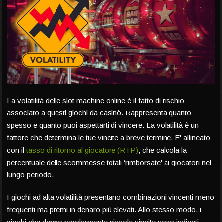
La volatilità delle slot machine online è il fatto di rischio
associato a questi giochi da casinò. Rappresenta quanto
spesso e quanto puoi aspettarti di vincere. La volatilità è un
fattore che determina le tue vincite a breve termine. E' allineato
con il
tasso di ritorno al giocatore (RTP)
, che calcola la
percentuale delle scommesse totali ‘rimborsate' ai giocatori nel
lungo periodo.
I giochi ad alta volatilità presentano combinazioni vincenti meno
frequenti ma premi in denaro più elevati. Allo stesso modo, i
giochi che danno regolarmente piccole vincite sono indicati