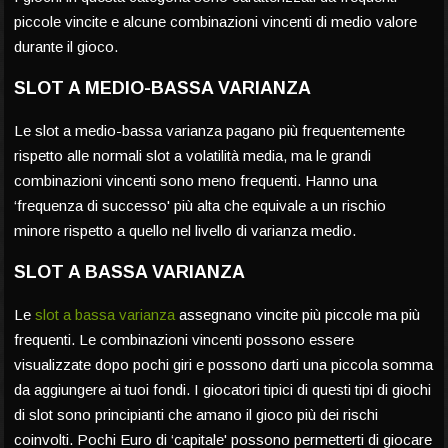
piccole vincite e alcune combinazioni vincenti di medio valore
durante il gioco.
SLOT A MEDIO-BASSA VARIANZA
Le slot a medio-bassa varianza pagano più frequentemente
rispetto alle normali slot a volatilità media, ma le grandi
combinazioni vincenti sono meno frequenti. Hanno una
‘frequenza di successo' più alta che equivale a un rischio
minore rispetto a quello nel livello di varianza medio.
SLOT A BASSA VARIANZA
Le
slot a bassa varianza
assegnano vincite più piccole ma più
frequenti. Le combinazioni vincenti possono essere
visualizzate dopo pochi giri e possono darti una piccola somma
da aggiungere ai tuoi fondi. I giocatori tipici di questi tipi di giochi
di slot sono principianti che amano il gioco più dei rischi
coinvolti. Pochi Euro di ‘capitale' possono permetterti di giocare