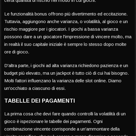
certa quantità di rischio nel modo in cui giochi.
Le funzionalità bonus offrono più divertimento ed eccitazione.
Tuttavia, aggiungono anche varianza, o volatilità, al gioco e un
rischio maggiore per i giocatori. I giochi a bassa varianza
possono dare a un giocatore l'impressione di vincere molto, ma
in realtà il suo capitale iniziale è sempre lo stesso dopo molte
ore di gioco.
D'altra parte, i giochi ad alta varianza richiedono pazienza e un
budget più elevato, ma un jackpot è tutto ciò di cui hai bisogno.
Molti fattori influenzano la varianza delle slot online. Diamo
un'occhiato a ciascuno di essi.
TABELLE DEI PAGAMENTI
La prima cosa che devi fare quando controlli la volatilità di un
gioco è ispezionare le tabelle dei pagamenti. Ogni
combinazione vincente corrisponde a un'ammontare della