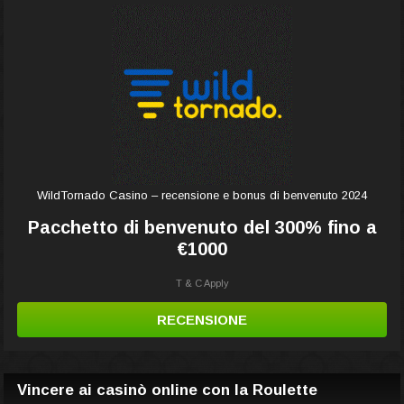
WildTornado Casino – recensione e bonus di benvenuto 2024
Pacchetto di benvenuto del 300% fino a
€1000
T & C Apply
RECENSIONE
Vincere ai casinò online con la Roulette