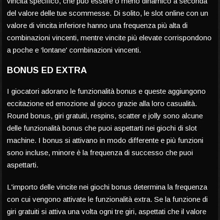
vincita specifico, che può essere o meno dinamico a seconda
del valore delle tue scommesse. Di solito, le slot online con un
valore di vincita inferiore hanno una frequenza più alta di
combinazioni vincenti, mentre vincite più elevate corrispondono
a poche e ‘lontane' combinazioni vincenti.
BONUS ED EXTRA
I giocatori adorano le funzionalità bonus e queste aggiungono
eccitazione ed emozione al gioco grazie alla loro casualità.
Round bonus, giri gratuiti, respins, scatter e jolly sono alcune
delle funzionalità bonus che puoi aspettarti nei giochi di slot
machine. I bonus si attivano in modo differente e più funzioni
sono incluse, minore è la frequenza di successo che puoi
aspettarti.
L'importo delle vincite nei giochi bonus determina la frequenza
con cui vengono attivate le funzionalità extra. Se la funzione di
giri gratuiti si attiva una volta ogni tre giri, aspettati che il valore