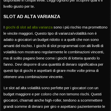
disponibile in cinque livelli. Leggi ognuno per scoprire qual è il
livello giusto per te.
SLOT AD ALTA VARIANZA
I
giochi di slot ad alta varianza
sono i più rischio ma promettono
le vincite maggiori. Questo tipo di varianza/volatilità non è
adatto a giocatori un budget ridotto o a quelli che non sono
amanti del rischio. I giochi di slot programmati con alti livelli di
volatilità non mostrano regolarmente le combinazioni vincenti,
ma di solito pagano bene come i giochi di lotteria quando lo
fanno. Devi disporre di una quantità di denaro significativa per
questi tipi di giochi e aspettarti di girare molte volte prima di
ottenere una combinazione vincente.
Le slot ad alta volatilità sono perfette per i giocatori con un
budget maggiore e per coloro che non temono rischi. Questi
giocatori, chiamati anche high-roller, tendono a scommettere
grandi somme di denaro per giro e aspettano pazientemente le