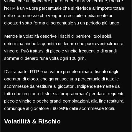
vincite che un giocatore può ottenere a breve termine, mentre
l'RTP è un valore percentuale che si riferisce all'importo totale
delle scommesse che vengono restituite mediamente ai
giocatori sotto forma di percentuale su un periodo più lungo.
Mentre la volatilità descrive i rischi di perdere i tuoi soldi,
determina anche la quantità di denaro che puoi eventualmente
vincere. Può trattarsi di piccole vincite frequenti o di grandi
somme di denaro “una volta ogni 100 giri”.
D'altra parte, RTP è un valore predeterminato, fissato dagli
operatori di gioco, che garantisce una percentuale di tutte le
scommesse da restituire ai giocatori. Indipendentemente dal
fatto che un gioco di slot sia ‘programmato' per dare frequenti
piccole vincite o poche grandi combinazioni, alla fine restituirà
comunque al giocatore il 90-98% delle scommesse totali.
Volatilità & Rischio