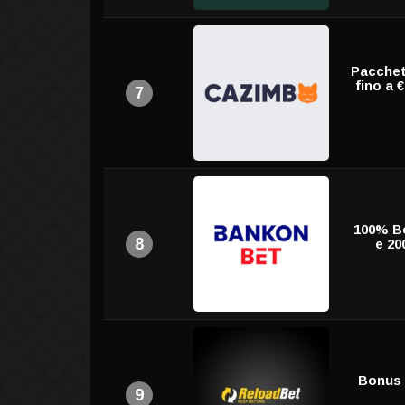
Pacchet
fino a €
7
100% Bo
8
e 200
Bonus 
9