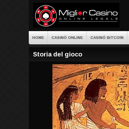
HOME
CASINÒ ONLINE
CASINÒ BITCOIN
Storia del gioco