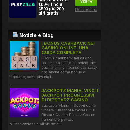
benvenuto del
VISITA
100% fino a
€500 più 200
Recensione
giri gratis
Notizie e Blog
I BONUS CASHBACK NEI
CASINÒ ONLINE: UNA
GUIDA COMPLETA
I Bonus cashback nei casinò
online: una guida completa. Nei
casinò online, i bonus cashback,
noti anche come bonus di
rimborso, sono diventati...
JACKPOTZ MANIA: VINCI I
JACKPOT PROGRESSIVI
DI BITSTARZ CASINO
Jackpotz Mania – Scopri come
vincere i Jackpot Progressivi su
Bitstarz Casino Bitstarz Casino
ha sempre puntato
all'innovazione e all'offerta di...