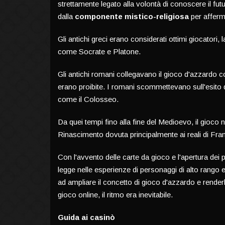
strettamente legato alla volontà di conoscere il fu
dalla
componente mistico-religiosa
per afferm
Gli antichi greci erano considerati ottimi giocatori,
come Socrate e Platone.
Gli antichi romani collegavano il gioco d'azzardo 
erano proibite. I romani scommettevano sull'esito d
come il Colosseo.
Da quei tempi fino alla fine del Medioevo, il gioco
Rinascimento dovuta principalmente ai reali di Fran
Con l'avvento delle carte da gioco e l'apertura dei 
legge nelle esperienze di personaggi di alto rango e
ad ampliare il concetto di gioco d'azzardo e render
gioco online, il ritmo era inevitabile.
Guida ai casinò