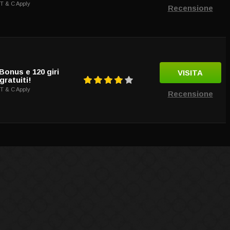
T & C Apply
Recensione
 Bonus e 120 giri
VISITA
gratuiti!
T & C Apply
Recensione