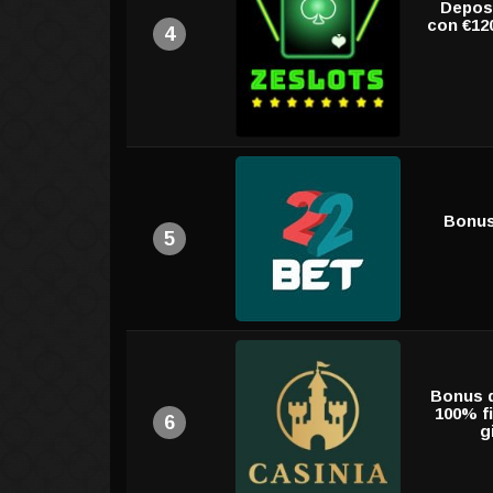
Deposi
con €12
4
Bonus
5
Bonus d
100% fi
6
g