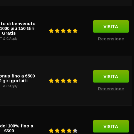
to di benvenuto
VISITA
1000 più 150 Giri
Gratis
Recensione
T & C Apply
nus fino a €500
VISITA
 giri gratuiti
T & C Apply
Recensione
del 100% fino a
VISITA
€300