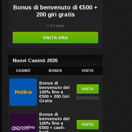
Bonus di benvenuto di €500 +
200 giri gratis
T & C Apply
VISITA ORA
Nuovi Casinò 2026
CASINÒ
BONUS
VISITA
Bonus di
benvenuto del
VISITA
100% fino a
€500 + 200 Giri
Recensione
Gratis
Bonus di
benvenuto del
100% fino a
VISITA
€500 + cash-