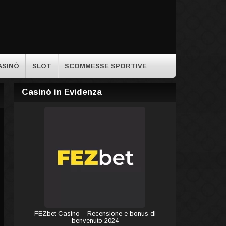
ASINÒ
SLOT
SCOMMESSE SPORTIVE
Casinò in Evidenza
FEZbet Casino – Recensione e bonus di
benvenuto 2024