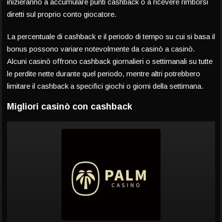
inizieranno a accumulare punti cashback o a ricevere rimborsi
diretti sul proprio conto giocatore.
La percentuale di cashback e il periodo di tempo su cui si basa il
bonus possono variare notevolmente da casinò a casinò.
Alcuni casinò offrono cashback giornalieri o settimanali su tutte
le perdite nette durante quel periodo, mentre altri potrebbero
limitare il cashback a specifici giochi o giorni della settimana.
Migliori casinò con cashback