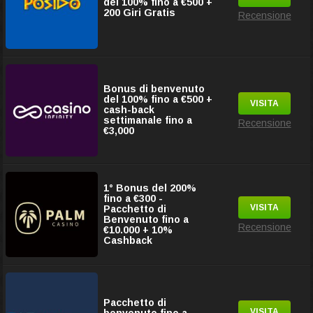
del 100% fino a €500 +
200 Giri Gratis
Recensione
Bonus di benvenuto
del 100% fino a €500 +
VISITA
cash-back
settimanale fino a
Recensione
€3,000
1° Bonus del 200%
fino a €300 -
VISITA
Pacchetto di
Benvenuto fino a
Recensione
€10.000 + 10%
Cashback
Pacchetto di
VISITA