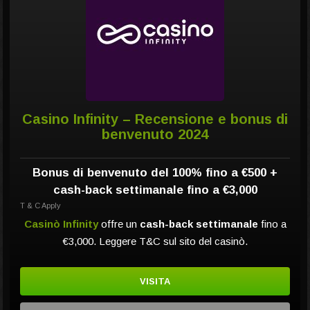
Casino Infinity – Recensione e bonus di
benvenuto 2024
Bonus di benvenuto del 100% fino a €500 +
cash-back settimanale fino a €3,000
T & C Apply
Casinò Infinity
offre un
cash-back settimanale
fino a
€3,000. Leggere T&C sul sito del casinò.
VISITA