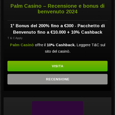
Palm Casino – Recensione e bonus di
benvenuto 2024
1° Bonus del 200% fino a €300 - Pacchetto di
Benvenuto fino a €10.000 + 10% Cashback
T & C Apply
Palm Casinò
offre il
10% Cashback.
Leggere T&C sul
sito del casinò.
VISITA
RECENSIONE