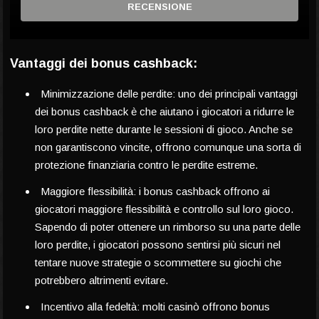
RECENSIONE
Vantaggi dei bonus cashback:
Minimizzazione delle perdite: uno dei principali vantaggi
dei bonus cashback è che aiutano i giocatori a ridurre le
loro perdite nette durante le sessioni di gioco. Anche se
non garantiscono vincite, offrono comunque una sorta di
protezione finanziaria contro le perdite estreme.
Maggiore flessibilità: i bonus cashback offrono ai
giocatori maggiore flessibilità e controllo sul loro gioco.
Sapendo di poter ottenere un rimborso su una parte delle
loro perdite, i giocatori possono sentirsi più sicuri nel
tentare nuove strategie o scommettere su giochi che
potrebbero altrimenti evitare.
Incentivo alla fedeltà: molti casinò offrono bonus