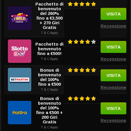
Pacchetto di
benvenuto
del 260%
VISITA
fino a €3,500
+ 270 Giri
Recensione
Gratis
T & C Apply
Pacchetto di
VISITA
benvenuto
fino a €500!
Recensione
T & C Apply
Bonus di
benvenuto
VISITA
del 100%
fino a €500
Recensione
T & C Apply
Bonus di
benvenuto
del 100%
VISITA
fino a €500 +
200 Giri
Recensione
Gratis
T & C Apply