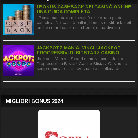
I BONUS CASHBACK NEI CASINÒ ONLINE:
UNA GUIDA COMPLETA
I Bonus cashback nei casinò online: una guida
completa. Nei casinò online, i bonus cashback, noti
anche come bonus di rimborso, sono diventati...
JACKPOTZ MANIA: VINCI I JACKPOT
PROGRESSIVI DI BITSTARZ CASINO
Jackpotz Mania – Scopri come vincere i Jackpot
Progressivi su Bitstarz Casino Bitstarz Casino ha
sempre puntato all'innovazione e all'offerta di...
MIGLIORI BONUS 2024