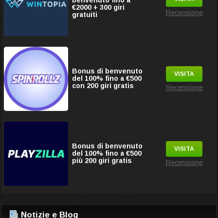
benvenuto fino a
€2000 + 300 giri
Recensione
gratuiti
Bonus di benvenuto
VISITA
del 100% fino a €500
con 200 giri gratis
Recensione
Bonus di benvenuto
VISITA
del 100% fino a €500
più 200 giri gratis
Recensione
Notizie e Blog