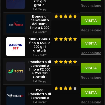
250 giri
gratis
Recensione
T & C Apply
Bonus di
benvenuto
VISITA
del 100%
fino a € 200
Recensione
T & C Apply
100% Bonus
fino a €500 e
VISITA
200 giri
gratuiti
Recensione
T & C Apply
Pacchetto di
benvenuto
VISITA
fino a €2,000
+ 250 Giri
Gratuiti
Recensione
T & C Apply
€500
VISITA
Pacchetto di
benvenuto
Recensione
T & C Apply