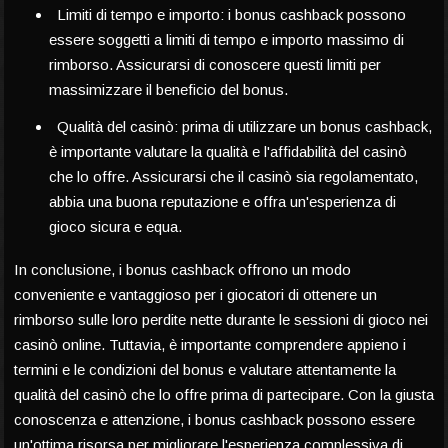
Limiti di tempo e importo: i bonus cashback possono
essere soggetti a limiti di tempo e importo massimo di
rimborso. Assicurarsi di conoscere questi limiti per
massimizzare il beneficio del bonus.
Qualità del casinò: prima di utilizzare un bonus cashback,
è importante valutare la qualità e l'affidabilità del casinò
che lo offre. Assicurarsi che il casinò sia regolamentato,
abbia una buona reputazione e offra un'esperienza di
gioco sicura e equa.
In conclusione, i bonus cashback offrono un modo
conveniente e vantaggioso per i giocatori di ottenere un
rimborso sulle loro perdite nette durante le sessioni di gioco nei
casinò online. Tuttavia, è importante comprendere appieno i
termini e le condizioni del bonus e valutare attentamente la
qualità del casinò che lo offre prima di partecipare. Con la giusta
conoscenza e attenzione, i bonus cashback possono essere
un'ottima risorsa per migliorare l'esperienza complessiva di