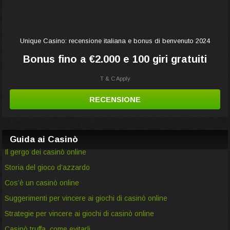
Unique Casino: recensione italiana e bonus di benvenuto 2024
Bonus fino a €2.000 e 100 giri gratuiti
T & C Apply
RECENSIONE
Guida ai Casinò
Il gergo dei casinò online
Storia del gioco d’azzardo
Cos’è un casinò online
Come
Suggerimenti per vincere ai giochi di casinò online
imparare
le
regole
Strategie per vincere ai giochi di casinò online
dei
giochi
da
Casinò truffa, come evitarli