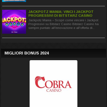
JACKPOTZ MANIA: VINCI I JACKPOT
PROGRESSIVI DI BITSTARZ CASINO
Jackpotz Mania – Scopri come vincere i Jackpot
Progressivi su Bitstarz Casino Bitstarz Casino ha
sempre puntato all'innovazione e all'offerta di...
MIGLIORI BONUS 2024