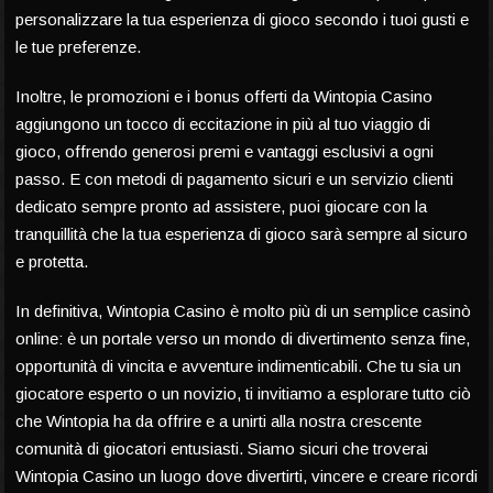
personalizzare la tua esperienza di gioco secondo i tuoi gusti e
le tue preferenze.
Inoltre, le promozioni e i bonus offerti da Wintopia Casino
aggiungono un tocco di eccitazione in più al tuo viaggio di
gioco, offrendo generosi premi e vantaggi esclusivi a ogni
passo. E con metodi di pagamento sicuri e un servizio clienti
dedicato sempre pronto ad assistere, puoi giocare con la
tranquillità che la tua esperienza di gioco sarà sempre al sicuro
e protetta.
In definitiva, Wintopia Casino è molto più di un semplice casinò
online: è un portale verso un mondo di divertimento senza fine,
opportunità di vincita e avventure indimenticabili. Che tu sia un
giocatore esperto o un novizio, ti invitiamo a esplorare tutto ciò
che Wintopia ha da offrire e a unirti alla nostra crescente
comunità di giocatori entusiasti. Siamo sicuri che troverai
Wintopia Casino un luogo dove divertirti, vincere e creare ricordi