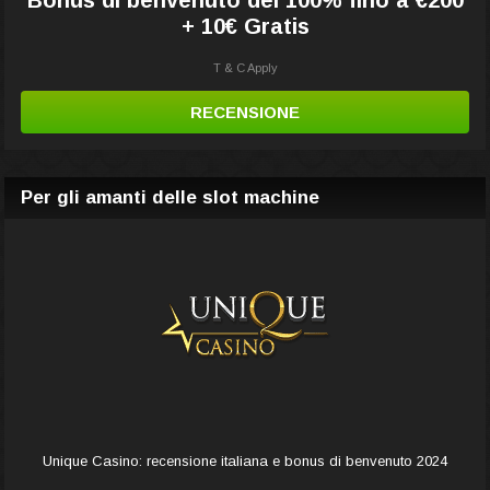
+ 10€ Gratis
T & C Apply
RECENSIONE
Per gli amanti delle slot machine
Unique Casino: recensione italiana e bonus di benvenuto 2024