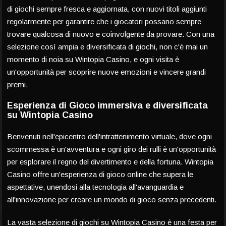
di giochi sempre fresca e aggiornata, con nuovi titoli aggiunti
regolarmente per garantire che i giocatori possano sempre
trovare qualcosa di nuovo e coinvolgente da provare. Con una
selezione così ampia e diversificata di giochi, non c'è mai un
momento di noia su Wintopia Casino, e ogni visita è
un'opportunità per scoprire nuove emozioni e vincere grandi
premi.
Esperienza di Gioco immersiva e diversificata
su Wintopia Casino
Benvenuti nell'epicentro dell'intrattenimento virtuale, dove ogni
scommessa è un'avventura e ogni giro dei rulli è un'opportunità
per esplorare il regno del divertimento e della fortuna. Wintopia
Casino offre un'esperienza di gioco online che supera le
aspettative, unendosi alla tecnologia all'avanguardia e
all'innovazione per creare un mondo di gioco senza precedenti.
La vasta selezione di giochi su Wintopia Casino è una festa per