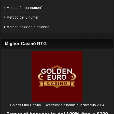
Metodo “i miei numeri”
Metodo dei 3 numeri
Metodo dozzine e colonne
Miglior Casinò RTG
Golden Euro Casino – Recensione e bonus di benvenuto 2024
Bonus di benvenuto del 100% fino a €200