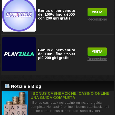
Bonus di benvenuto
VISITA
del 100% fino a €500
con 200 giri gratis
Recensione
Bonus di benvenuto
VISITA
del 100% fino a €500
più 200 giri gratis
Recensione
Notizie e Blog
I BONUS CASHBACK NEI CASINÒ ONLINE:
UNA GUIDA COMPLETA
I Bonus cashback nei casinò online: una guida
completa. Nei casinò online, i bonus cashback, noti
anche come bonus di rimborso, sono diventati...