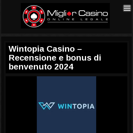
Wintopia Casino –
Recensione e bonus di
benvenuto 2024