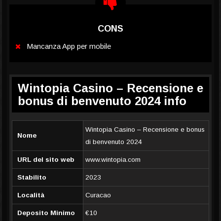
CONS
Mancanza App per mobile
Wintopia Casino – Recensione e
bonus di benvenuto 2024 info
Wintopia Casino – Recensione e bonus
Nome
di benvenuto 2024
URL del sito web
www.wintopia.com
Stabilito
2023
Località
Curacao
Deposito Minimo
€10