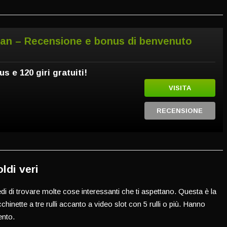
an – Recensione e bonus di benvenuto
s e 120 giri gratuiti!
VISITA
RECENSIONE
ldi veri
di di trovare molte cose interessanti che ti aspettano. Questa è la
chinette a tre rulli accanto a video slot con 5 rulli o più. Hanno
ento.