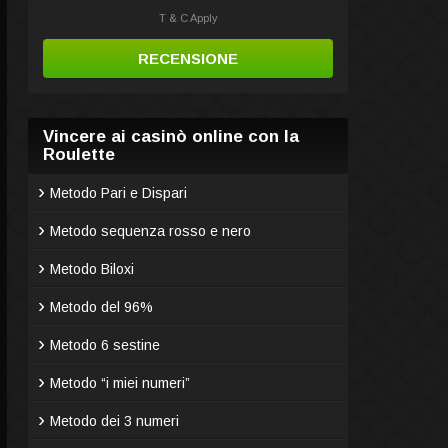
T & C Apply
RECENSIONE
Vincere ai casinò online con la
Roulette
Metodo Pari e Dispari
Metodo sequenza rosso e nero
Metodo Biloxi
Metodo del 96%
Metodo 6 sestine
Metodo “i miei numeri”
Metodo dei 3 numeri