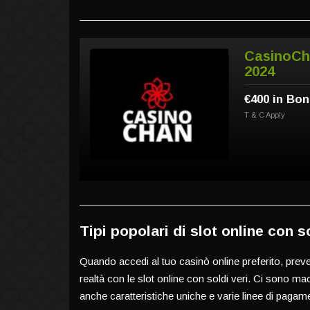
CasinoCh
2024
€400 in Bonu
T & C Apply
Tipi popolari di slot online con so
Quando accedi al tuo casinò online preferito, preve
realtà con le slot online con soldi veri. Ci sono mac
anche caratteristiche uniche e varie linee di pagam