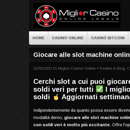
HOME
CASINÒ ONLINE
CASINÒ BITCOIN
Giocare alle slot machine onlin
12/01/2022
Di
Miglior Casino Online
• Posted in
Blog
,
C
Cerchi slot a cui puoi gioca
soldi veri per tutti
I miglio
soldi
Aggiornati settiman
Indipendentemente da quanto possa essere divertente
modalità demo,
giocare alle slot machine onli
con soldi veri è molto più eccitante
. Offre l'o