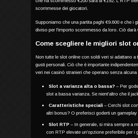
che ha scommesso €200 sarà di €192. L'RTP viene cal
scommesse dei giocatori.
Supponiamo che una partita paghi €9.600 e che i gi
diviso per l'importo scommesso da loro. Ciò darà 
Come scegliere le migliori slot o
Non tutte le slot online con soldi veri si adattano a
gusti personali. Ciò che è importante indipendent
veri nei casinò stranieri che operano senza alcuna 
Slot a varianza alta o bassa?
– Per goder
slot a bassa varianza. Se nient'altro che il jackp
Caratteristiche speciali
– Cerchi slot con s
altri bonus? O preferisci goderti un gameplay
Slot RTP
– In generale, si mira sempre a mi
con RTP elevate un'opzione preferibile per i 