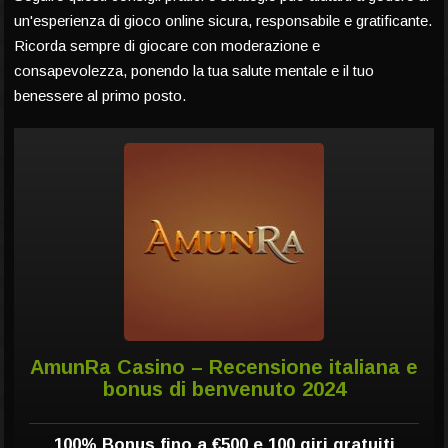
un'esperienza di gioco online sicura, responsabile e gratificante.
Ricorda sempre di giocare con moderazione e
consapevolezza, ponendo la tua salute mentale e il tuo
benessere al primo posto.
AmunRa Casino – Recensione italiana e
bonus di benvenuto 2024
100% Bonus fino a €500 e 100 giri gratuiti