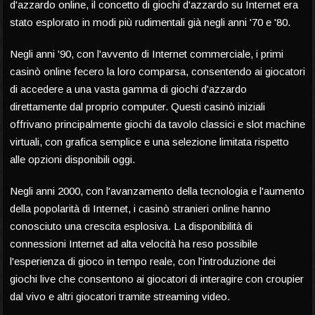
d'azzardo online, il concetto di giochi d'azzardo su Internet era
stato esplorato in modi più rudimentali già negli anni '70 e '80.
Negli anni '90, con l'avvento di Internet commerciale, i primi
casinò online fecero la loro comparsa, consentendo ai giocatori
di accedere a una vasta gamma di giochi d'azzardo
direttamente dal proprio computer. Questi casinò iniziali
offrivano principalmente giochi da tavolo classici e slot machine
virtuali, con grafica semplice e una selezione limitata rispetto
alle opzioni disponibili oggi.
Negli anni 2000, con l'avanzamento della tecnologia e l'aumento
della popolarità di Internet, i casinò stranieri online hanno
conosciuto una crescita esplosiva. La disponibilità di
connessioni Internet ad alta velocità ha reso possibile
l'esperienza di gioco in tempo reale, con l'introduzione dei
giochi live che consentono ai giocatori di interagire con croupier
dal vivo e altri giocatori tramite streaming video.