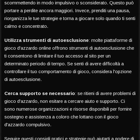
scommettendo in modo impulsivo o sconsiderato. Questo può
portare a perdite ancora maggiori. Invece, prenditi una pausa,
riorganizza le tue strategie e torna a giocare solo quando ti senti
calmo e concentrato.
Utilizza strumenti di autoesclusione
: molte piattaforme di
gioco d'azzardo online offrono strumenti di autoesclusione che
ti consentono di limitare il tuo accesso al sito per un
determinato periodo di tempo. Se senti di avere difficoltà a
controllare il tuo comportamento di gioco, considera l'opzione
di autoesclusione.
Cerca supporto se necessario
: se ritieni di avere problemi di
gioco d'azzardo, non esitare a cercare aiuto e supporto. Ci
sono numerose organizzazioni e risorse disponibili per fornire
sostegno e assistenza a coloro che lottano con il gioco
d'azzardo compulsivo.
Seguire questi consigli pratici e strategie può aiutarti a godere di