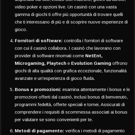
video poker e opzioni live. Un casinò con una vasta
gamma di giochi ti offre più opportunità di trovare quelli
che ti interessano di più e di scoprire nuove esperienze di
gioco.
Fornitori di software:
controlla i fornitori di software
con cui il casinò collabora. I casinò che lavorano con
provider di software rinomati come
NetEnt,
Microgaming, Playtech
e
Evolution Gaming
offrono
giochi di alta qualità con grafica eccezionale, funzionalità
avanzate e un'esperienza di gioco fluida.
Bonus e promozioni:
esamina attentamente i bonus e le
promozioni offerti dal casinò, inclusi bonus di benvenuto,
programmi fedeltà, offerte speciali e tornei. Assicurati di
comprendere i requisiti di scommessa associati ai bonus
per valutare se sono convenienti per te.
Metodi di pagamento:
verifica i metodi di pagamento