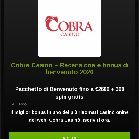
Cobra Casino – Recensione e bonus di
benvenuto 2026
Pacchetto di Benvenuto fino a €2600 + 300
spin gratis
T & C Apply
Il miglior bonus in uno dei più rinomati casinò onine
del web: Cobra Casinò. Iscriviti ora.
VISITA