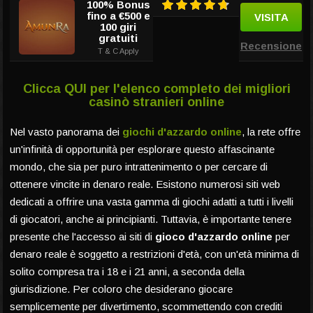
100% Bonus
fino a €500 e
VISITA
100 giri
gratuiti
Recensione
T & C Apply
Clicca QUI per l'elenco completo dei migliori
casinò stranieri online
Nel vasto panorama dei
giochi d'azzardo online
, la rete offre
un'infinità di opportunità per esplorare questo affascinante
mondo, che sia per puro intrattenimento o per cercare di
ottenere vincite in denaro reale. Esistono numerosi siti web
dedicati a offrire una vasta gamma di giochi adatti a tutti i livelli
di giocatori, anche ai principianti. Tuttavia, è importante tenere
presente che l'accesso ai siti di
gioco d'azzardo online
per
denaro reale è soggetto a restrizioni d'età, con un'età minima di
solito compresa tra i 18 e i 21 anni, a seconda della
giurisdizione. Per coloro che desiderano giocare
semplicemente per divertimento, scommettendo con crediti