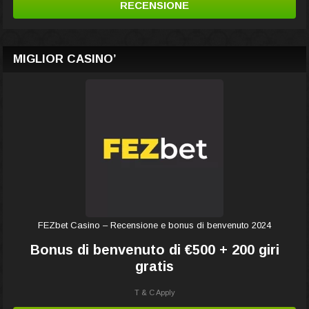
RECENSIONE
MIGLIOR CASINO’
FEZbet Casino – Recensione e bonus di benvenuto 2024
Bonus di benvenuto di €500 + 200 giri
gratis
T & C Apply