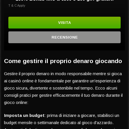
T & C Apply
VISITA
RECENSIONE
Come gestire il proprio denaro giocando
Gestire il proprio denaro in modo responsabile mentre si gioca
ai casinò online è fondamentale per garantire un'esperienza di
gioco sicura, divertente e sostenibile nel tempo. Ecco alcuni
consigli pratici per gestire efficacemente il tuo denaro durante il
gioco online:
Imposta un budget
: prima di iniziare a giocare, stabilisci un
budget mensile o settimanale dedicato al gioco d'azzardo.