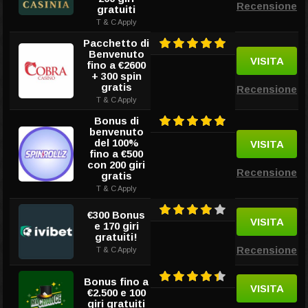
Recensione
gratuiti
T & C Apply
Pacchetto di
Benvenuto
VISITA
fino a €2600
+ 300 spin
gratis
Recensione
T & C Apply
Bonus di
benvenuto
del 100%
VISITA
fino a €500
con 200 giri
Recensione
gratis
T & C Apply
€300 Bonus
VISITA
e 170 giri
gratuiti!
Recensione
T & C Apply
Bonus fino a
VISITA
€2.500 e 100
giri gratuiti