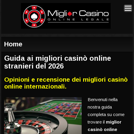
Home
Guida ai migliori casinò online
stranieri del 2026
Opinioni e recensione dei migliori casinò
online internazionali.
Benvenuti nella
nostra guida
completa su come
trovare il
miglior
casinò online