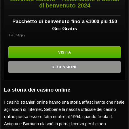
di benvenuto 2024
Pacchetto di benvenuto fino a €1000 più 150
Giri Gratis
T & C Apply
VISITA
RECENSIONE
La storia dei casino online
I casinò stranieri online hanno una storia affascinante che risale
agli albori di Internet. Sebbene la nascita ufficiale dei casinò
online possa essere fatta risalire al 1994, quando l'isola di
Antigua e Barbuda rilasciò la prima licenza per il gioco