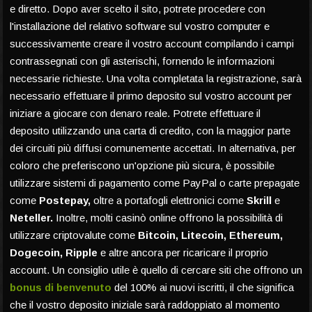
e diretto. Dopo aver scelto il sito, potrete procedere con
l'installazione del relativo software sul vostro computer e
successivamente creare il vostro account compilando i campi
contrassegnati con gli asterischi, fornendo le informazioni
necessarie richieste. Una volta completata la registrazione, sarà
necessario effettuare il primo deposito sul vostro account per
iniziare a giocare con denaro reale. Potrete effettuare il
deposito utilizzando una carta di credito, con la maggior parte
dei circuiti più diffusi comunemente accettati. In alternativa, per
coloro che preferiscono un'opzione più sicura, è possibile
utilizzare sistemi di pagamento come PayPal o carte prepagate
come
Postepay,
oltre a portafogli elettronici come
Skrill
e
Neteller.
Inoltre, molti casinò online offrono la possibilità di
utilizzare criptovalute come
Bitcoin, Litecoin, Ethereum,
Dogecoin, Ripple
e altre ancora per ricaricare il proprio
account. Un consiglio utile è quello di cercare siti che offrono un
bonus di benvenuto
del 100% ai nuovi iscritti, il che significa
che il vostro deposito iniziale sarà raddoppiato al momento