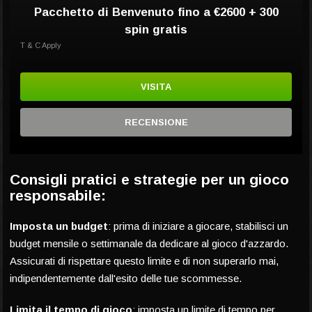
Pacchetto di Benvenuto fino a €2600 + 300
spin gratis
T & C Apply
VISITA
RECENSIONE
Consigli pratici e strategie per un gioco
responsabile:
Imposta un budget
: prima di iniziare a giocare, stabilisci un
budget mensile o settimanale da dedicare al gioco d'azzardo.
Assicurati di rispettare questo limite e di non superarlo mai,
indipendentemente dall'esito delle tue scommesse.
Limita il tempo di gioco
: imposta un limite di tempo per