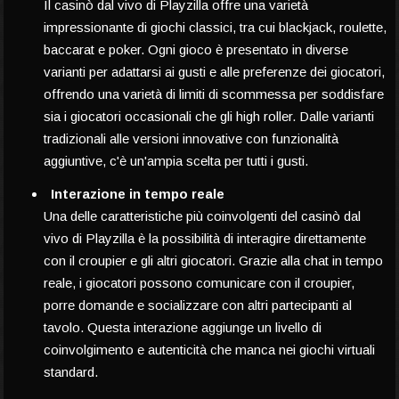
Il casinò dal vivo di Playzilla offre una varietà
impressionante di giochi classici, tra cui blackjack, roulette,
baccarat e poker. Ogni gioco è presentato in diverse
varianti per adattarsi ai gusti e alle preferenze dei giocatori,
offrendo una varietà di limiti di scommessa per soddisfare
sia i giocatori occasionali che gli high roller. Dalle varianti
tradizionali alle versioni innovative con funzionalità
aggiuntive, c'è un'ampia scelta per tutti i gusti.
Interazione in tempo reale
Una delle caratteristiche più coinvolgenti del casinò dal
vivo di Playzilla è la possibilità di interagire direttamente
con il croupier e gli altri giocatori. Grazie alla chat in tempo
reale, i giocatori possono comunicare con il croupier,
porre domande e socializzare con altri partecipanti al
tavolo. Questa interazione aggiunge un livello di
coinvolgimento e autenticità che manca nei giochi virtuali
standard.