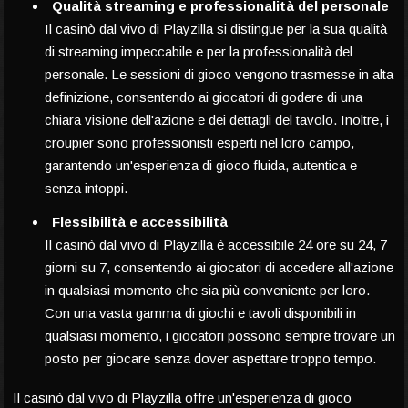
Qualità streaming e professionalità del personale
Il casinò dal vivo di Playzilla si distingue per la sua qualità
di streaming impeccabile e per la professionalità del
personale. Le sessioni di gioco vengono trasmesse in alta
definizione, consentendo ai giocatori di godere di una
chiara visione dell'azione e dei dettagli del tavolo. Inoltre, i
croupier sono professionisti esperti nel loro campo,
garantendo un'esperienza di gioco fluida, autentica e
senza intoppi.
Flessibilità e accessibilità
Il casinò dal vivo di Playzilla è accessibile 24 ore su 24, 7
giorni su 7, consentendo ai giocatori di accedere all'azione
in qualsiasi momento che sia più conveniente per loro.
Con una vasta gamma di giochi e tavoli disponibili in
qualsiasi momento, i giocatori possono sempre trovare un
posto per giocare senza dover aspettare troppo tempo.
Il casinò dal vivo di Playzilla offre un'esperienza di gioco