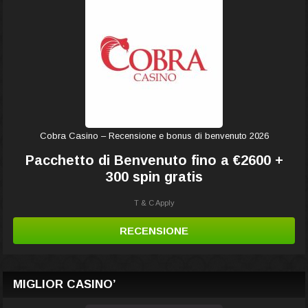
Cobra Casino – Recensione e bonus di benvenuto 2026
Pacchetto di Benvenuto fino a €2600 +
300 spin gratis
T & C Apply
RECENSIONE
MIGLIOR CASINO’