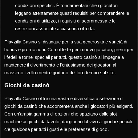
condizioni specifici. È fondamentale che i giocatori
leggano attentamente questi requisiti per comprendere le
condizioni di utilizzo, i requisiti di scommessa e le
restrizioni associate a ciascuna offerta.
Playzilla Casino si distingue per la sua generosità e varietà di
bonus e promozioni. Con offerte per i nuovi giocatori, premi per
i fedeli e tornei speciali per tutti, questo casinò si impegna a
mantenere il divertimento e l'entusiasmo dei giocatori al
massimo livello mentre godono del loro tempo sul sito.
Giochi da casinò
Playzilla Casino offre una vasta e diversificata selezione di
giochi da casinò che accontenterà anche i giocatori più esigenti.
Con un'ampia gamma di opzioni che spaziano dalle slot
machine ai giochi da tavolo, dai giochi dal vivo ai giochi speciali,
c'è qualcosa per tutti i gusti e le preferenze di gioco.