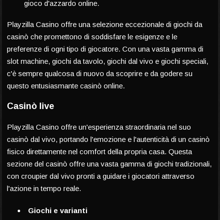
gioco d'azzardo online.
Playzilla Casino offre una selezione eccezionale di giochi da
casinò che promettono di soddisfare le esigenze e le
preferenze di ogni tipo di giocatore. Con una vasta gamma di
slot machine, giochi da tavolo, giochi dal vivo e giochi speciali,
c'è sempre qualcosa di nuovo da scoprire e da godere su
questo entusiasmante casinò online.
Casinò live
Playzilla Casino offre un'esperienza straordinaria nel suo
casinò dal vivo, portando l'emozione e l'autenticità di un casinò
fisico direttamente nel comfort della propria casa. Questa
sezione del casinò offre una vasta gamma di giochi tradizionali,
con croupier dal vivo pronti a guidare i giocatori attraverso
l'azione in tempo reale.
Giochi e varianti