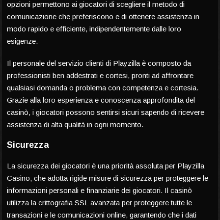
opzioni permettono ai giocatori di scegliere il metodo di
comunicazione che preferiscono e di ottenere assistenza in
modo rapido e efficiente, indipendentemente dalle loro
esigenze.
Il personale del servizio clienti di Playzilla è composto da
professionisti ben addestrati e cortesi, pronti ad affrontare
qualsiasi domanda o problema con competenza e cortesia.
Grazie alla loro esperienza e conoscenza approfondita del
casinò, i giocatori possono sentirsi sicuri sapendo di ricevere
assistenza di alta qualità in ogni momento.
Sicurezza
La sicurezza dei giocatori è una priorità assoluta per Playzilla
Casino, che adotta rigide misure di sicurezza per proteggere le
informazioni personali e finanziarie dei giocatori. Il casinò
utilizza la crittografia SSL avanzata per proteggere tutte le
transazioni e le comunicazioni online, garantendo che i dati