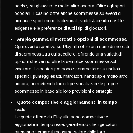
hockey su ghiaccio, e molto altro ancora. Oltre agli sport
popolari, il casinò offre anche scommesse su eventi di
nicchia e sport meno tradizionali, soddisfacendo così le
esigenze e le preferenze di tutti i tipi di giocatori.
Ampia gamma di mercati e opzioni di scommessa
Ogni evento sportivo su Playzilla offre una serie di mercati
di scommessa tra cui scegliere, offrendo una varietà di
opzioni che vanno oltre la semplice scommessa sul
vincitore. I giocatori possono scommettere su risultati
specifici, punteggi esatti, marcatori, handicap e molto altro
ancora, permettendo loro di personalizzare le proprie
scommesse in base alle loro previsioni e strategie.
Quote competitive e aggiornamenti in tempo
reale
Le quote offerte da Playzilla sono competitive e
aggiornate in tempo reale, garantendo che i giocatori
ottengano sempre il massimo valore dalle loro