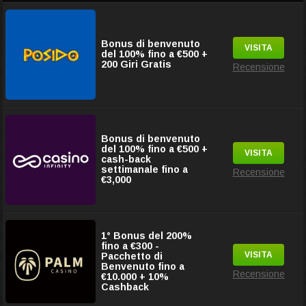
Bonus di benvenuto
VISITA
del 100% fino a €500 +
200 Giri Gratis
Recensione
Bonus di benvenuto
del 100% fino a €500 +
VISITA
cash-back
settimanale fino a
Recensione
€3,000
1° Bonus del 200%
fino a €300 -
VISITA
Pacchetto di
Benvenuto fino a
Recensione
€10.000 + 10%
Cashback