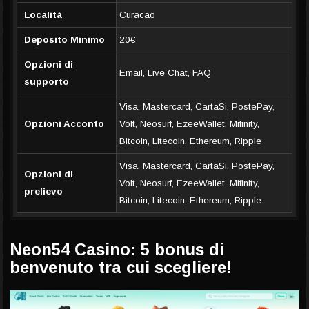
Località
Curacao
Deposito Minimo
20€
Opzioni di
Email, Live Chat, FAQ
supporto
Visa, Mastercard, CartaSi, PostePay,
Opzioni Acconto
Volt, Neosurf, EzeeWallet, Mifinity,
Bitcoin, Litecoin, Ethereum, Ripple
Visa, Mastercard, CartaSi, PostePay,
Opzioni di
Volt, Neosurf, EzeeWallet, Mifinity,
prelievo
Bitcoin, Litecoin, Ethereum, Ripple
Neon54 Casino: 5 bonus di
benvenuto tra cui scegliere!