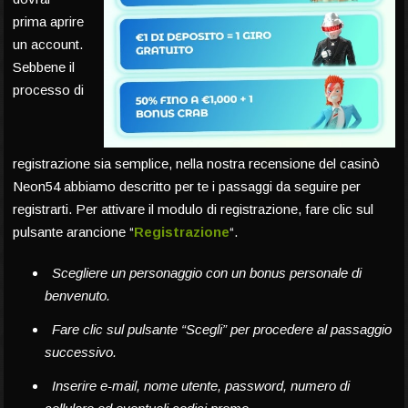
prima aprire
un account.
Sebbene il
processo di
registrazione sia semplice, nella nostra recensione del casinò
Neon54 abbiamo descritto per te i passaggi da seguire per
registrarti. Per attivare il modulo di registrazione, fare clic sul
pulsante arancione “
Registrazione
“.
Scegliere un personaggio con un bonus personale di
benvenuto.
Fare clic sul pulsante “Scegli” per procedere al passaggio
successivo.
Inserire e-mail, nome utente, password, numero di