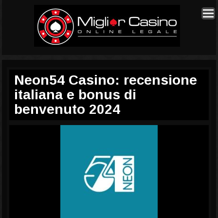
Neon54 Casino: recensione
italiana e bonus di
benvenuto 2024