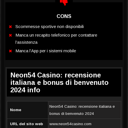
CONS
Scommesse sportive non disponibili
Manca un recapito telefonico per contattare
l’assistenza
Manca l’App per i sistemi mobile
Neon54 Casino: recensione
italiana e bonus di benvenuto
2024 info
Neon54 Casino: recensione italiana e
Nome
bonus di benvenuto 2024
URL del sito web
www.neon54casino.com