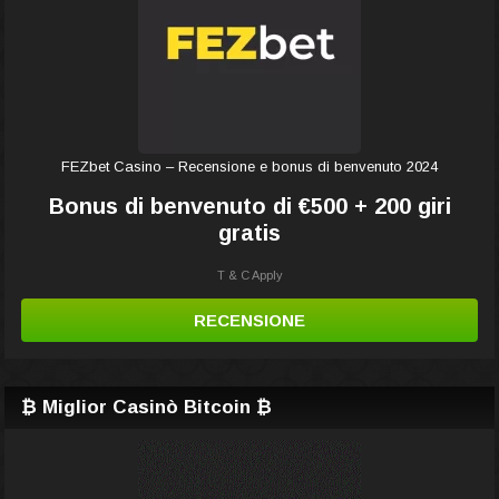
FEZbet Casino – Recensione e bonus di benvenuto 2024
Bonus di benvenuto di €500 + 200 giri
gratis
T & C Apply
RECENSIONE
₿ Miglior Casinò Bitcoin ₿