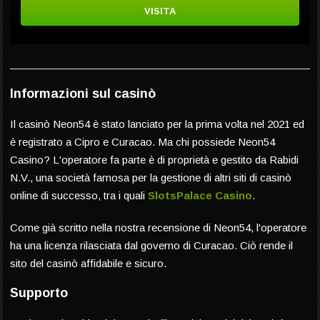
VISITA
Informazioni sul casinò
Il casinò Neon54 è stato lanciato per la prima volta nel 2021 ed
è registrato a Cipro e Curacao. Ma chi possiede Neon54
Casino? L'operatore fa parte è di proprietà e gestito da Rabidi
N.V., una società famosa per la gestione di altri siti di casinò
online di successo, tra i quali
SlotsPalace Casino
.
Come già scritto nella nostra recensione di Neon54, l'operatore
ha una licenza rilasciata dal governo di Curacao. Ciò rende il
sito del casinò affidabile e sicuro.
Supporto