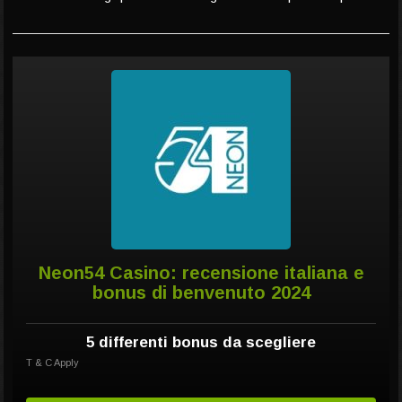
Neon54 Casino: recensione italiana e
bonus di benvenuto 2024
5 differenti bonus da scegliere
T & C Apply