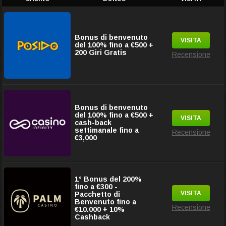
Bonus di benvenuto
VISITA
del 100% fino a €500 +
200 Giri Gratis
Recensione
Bonus di benvenuto
del 100% fino a €500 +
VISITA
cash-back
settimanale fino a
Recensione
€3,000
1° Bonus del 200%
fino a €300 -
VISITA
Pacchetto di
Benvenuto fino a
Recensione
€10.000 + 10%
Cashback