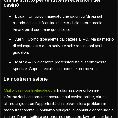
Chi ha scritto per te tutte le recensioni del
casinò
Luca
– Un tipico impiegato che sa un po ‘di più sul
mondo dei casinò online rispetto al giocatore medio –
lavora per il suo pane quotidiano.
Alen
– Uomo dipendente dal battere al PC. Ma sa meglio
di chiunque altro cosa scrivere nelle recensioni per i
giocatori.
Marco
– Ex giocatore professionista di scommesse
sportive. Capo specialista in bonus e promozioni.
La nostra missione
Migliorcasinoonlinelegale.com
ha la missione di fornire
informazioni aggiornate e accurate sui casinò online, oltre a
offrire ai giocatori l'opportunità di risolvere i loro problemi in
modo trasparente. Dobbiamo spingerci ai confini e continuare a
ispirare l'intero settore per onorare i giocatori, lavorare per loro