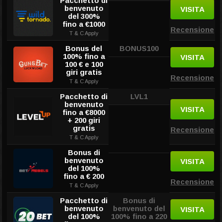
Pacchetto di
benvenuto
VISITA
del 300%
fino a €1000
Recensione
T & C Apply
Bonus del
BONUS100
100% fino a
VISITA
100 € e 100
giri gratis
Recensione
T & C Apply
Pacchetto di
LVL1
benvenuto
VISITA
fino a €8000
+ 200 giri
gratis
Recensione
T & C Apply
Bonus di
benvenuto
VISITA
del 100%
fino a € 200
Recensione
T & C Apply
Pacchetto di
Bonus di
benvenuto
benvenuto del
VISITA
del 100%
100% fino a 220