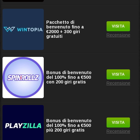
Pacchetto di
VISITA
benvenuto fino a
€2000 + 300 giri
Recensione
gratuiti
Bonus di benvenuto
VISITA
del 100% fino a €500
con 200 giri gratis
Recensione
Bonus di benvenuto
VISITA
del 100% fino a €500
più 200 giri gratis
Recensione