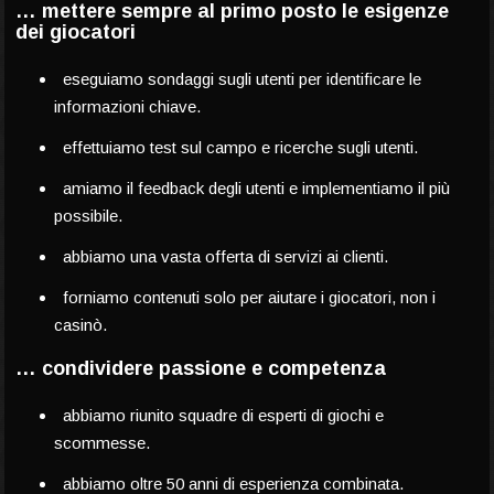
… mettere sempre al primo posto le esigenze
dei giocatori
eseguiamo sondaggi sugli utenti per identificare le
informazioni chiave.
effettuiamo test sul campo e ricerche sugli utenti.
amiamo il feedback degli utenti e implementiamo il più
possibile.
abbiamo una vasta offerta di servizi ai clienti.
forniamo contenuti solo per aiutare i giocatori, non i
casinò.
… condividere passione e competenza
abbiamo riunito squadre di esperti di giochi e
scommesse.
abbiamo oltre 50 anni di esperienza combinata.