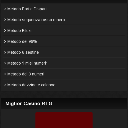
Metodo Pari e Dispari
Metodo sequenza rosso e nero
Metodo Biloxi
Metodo del 96%
Metodo 6 sestine
Metodo “i miei numeri”
Metodo dei 3 numeri
Metodo dozzine e colonne
Miglior Casinò RTG