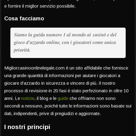
e fornire il miglior servizio possibile.
Cosa facciamo
Siamo la guida numero 1 al mondo ai casinò e del
gioco d'azzardo online, con i giocatori come unica
priorità.
Migliorcasinoonlinelegale.com è un sito affidabile che fornisce
una grande quantità di informazioni per aiutare i giocatori a
giocare d'azzardo in sicurezza e vincere di più. Il nostro
processo di revisione in 20 fasi è stato perfezionato in oltre 10
anni. Le
notizie
, il blog e le
guide
che offriamo non sono
secondi a nessuno, poiché tutte le informazioni sono basate sui
dati, indipendenti, prive di pregiudizi e aggiornate.
I nostri principi