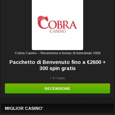
Cobra Casino – Recensione e bonus di benvenuto 2026
Pacchetto di Benvenuto fino a €2600 +
300 spin gratis
T & C Apply
RECENSIONE
MIGLIOR CASINO’