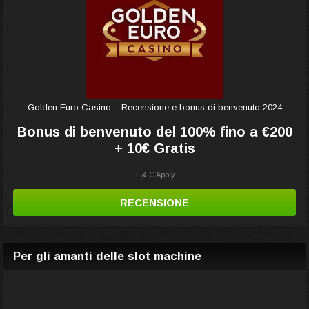
Golden Euro Casino – Recensione e bonus di benvenuto 2024
Bonus di benvenuto del 100% fino a €200
+ 10€ Gratis
T & C Apply
RECENSIONE
Per gli amanti delle slot machine