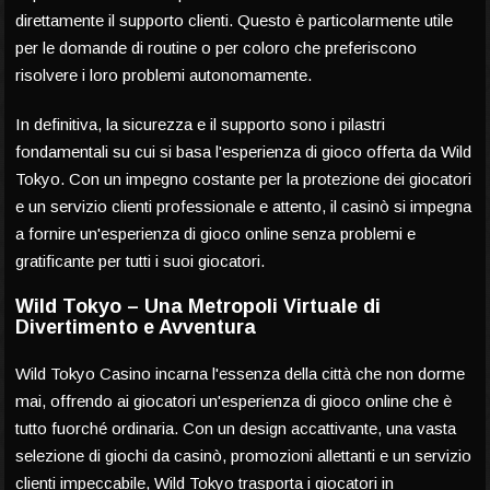
direttamente il supporto clienti. Questo è particolarmente utile
per le domande di routine o per coloro che preferiscono
risolvere i loro problemi autonomamente.
In definitiva, la sicurezza e il supporto sono i pilastri
fondamentali su cui si basa l'esperienza di gioco offerta da Wild
Tokyo. Con un impegno costante per la protezione dei giocatori
e un servizio clienti professionale e attento, il casinò si impegna
a fornire un'esperienza di gioco online senza problemi e
gratificante per tutti i suoi giocatori.
Wild Tokyo – Una Metropoli Virtuale di
Divertimento e Avventura
Wild Tokyo Casino incarna l'essenza della città che non dorme
mai, offrendo ai giocatori un'esperienza di gioco online che è
tutto fuorché ordinaria. Con un design accattivante, una vasta
selezione di giochi da casinò, promozioni allettanti e un servizio
clienti impeccabile, Wild Tokyo trasporta i giocatori in