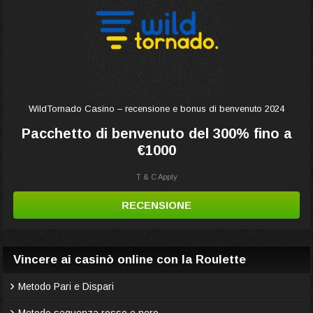
WildTornado Casino – recensione e bonus di benvenuto 2024
Pacchetto di benvenuto del 300% fino a
€1000
T & C Apply
RECENSIONE
Vincere ai casinò online con la Roulette
Metodo Pari e Dispari
Metodo sequenza rosso e nero