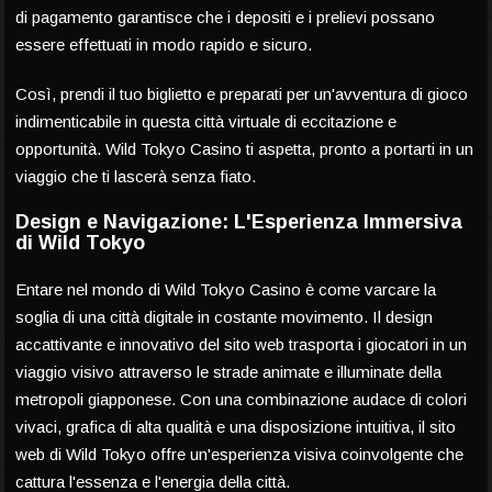
di pagamento garantisce che i depositi e i prelievi possano
essere effettuati in modo rapido e sicuro.
Così, prendi il tuo biglietto e preparati per un'avventura di gioco
indimenticabile in questa città virtuale di eccitazione e
opportunità. Wild Tokyo Casino ti aspetta, pronto a portarti in un
viaggio che ti lascerà senza fiato.
Design e Navigazione: L'Esperienza Immersiva
di Wild Tokyo
Entare nel mondo di Wild Tokyo Casino è come varcare la
soglia di una città digitale in costante movimento. Il design
accattivante e innovativo del sito web trasporta i giocatori in un
viaggio visivo attraverso le strade animate e illuminate della
metropoli giapponese. Con una combinazione audace di colori
vivaci, grafica di alta qualità e una disposizione intuitiva, il sito
web di Wild Tokyo offre un'esperienza visiva coinvolgente che
cattura l'essenza e l'energia della città.