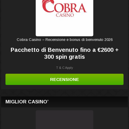
Cobra Casino – Recensione e bonus di benvenuto 2026
Pacchetto di Benvenuto fino a €2600 +
300 spin gratis
T & C Apply
RECENSIONE
MIGLIOR CASINO’