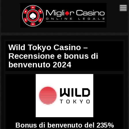
Wild Tokyo Casino –
Recensione e bonus di
benvenuto 2024
Bonus di benvenuto del 235%