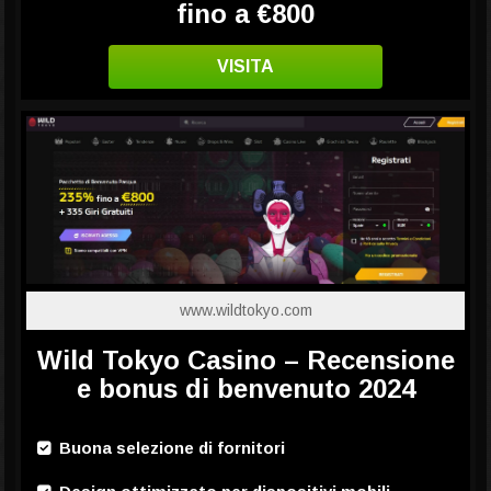
fino a €800
VISITA
www.wildtokyo.com
Wild Tokyo Casino – Recensione
e bonus di benvenuto 2024
Buona selezione di fornitori