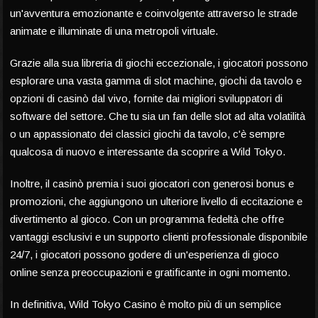
un'avventura emozionante e coinvolgente attraverso le strade
animate e illuminate di una metropoli virtuale.
Grazie alla sua libreria di giochi eccezionale, i giocatori possono
esplorare una vasta gamma di slot machine, giochi da tavolo e
opzioni di casinò dal vivo, fornite dai migliori sviluppatori di
software del settore. Che tu sia un fan delle slot ad alta volatilità
o un appassionato dei classici giochi da tavolo, c'è sempre
qualcosa di nuovo e interessante da scoprire a Wild Tokyo.
Inoltre, il casinò premia i suoi giocatori con generosi bonus e
promozioni, che aggiungono un ulteriore livello di eccitazione e
divertimento al gioco. Con un programma fedeltà che offre
vantaggi esclusivi e un supporto clienti professionale disponibile
24/7, i giocatori possono godere di un'esperienza di gioco
online senza preoccupazioni e gratificante in ogni momento.
In definitiva, Wild Tokyo Casino è molto più di un semplice