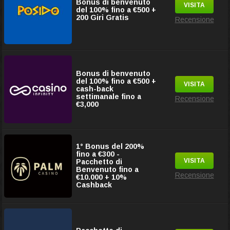
Bonus di benvenuto
VISITA
del 100% fino a €500 +
200 Giri Gratis
Recensione
Bonus di benvenuto
del 100% fino a €500 +
VISITA
cash-back
settimanale fino a
Recensione
€3,000
1° Bonus del 200%
fino a €300 -
VISITA
Pacchetto di
Benvenuto fino a
Recensione
€10.000 + 10%
Cashback