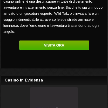
casinò online; è una destinazione virtuale di divertimento,
avventura e intrattenimento senza fine. Sia che tu sia un nuovo
arrivato o un giocatore esperto, Wild Tokyo ti invita a fare un
viaggio indimenticabile attraverso le sue strade animate e
luminose, dove l'emozione e l'avventura ti attendono ad ogni
angolo.
Casinò in Evidenza