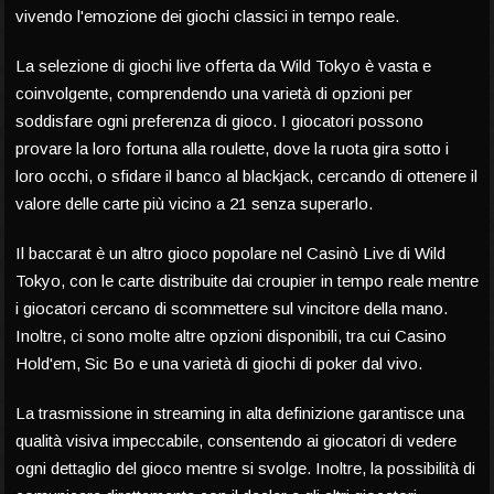
vivendo l'emozione dei giochi classici in tempo reale.
La selezione di giochi live offerta da Wild Tokyo è vasta e
coinvolgente, comprendendo una varietà di opzioni per
soddisfare ogni preferenza di gioco. I giocatori possono
provare la loro fortuna alla roulette, dove la ruota gira sotto i
loro occhi, o sfidare il banco al blackjack, cercando di ottenere il
valore delle carte più vicino a 21 senza superarlo.
Il baccarat è un altro gioco popolare nel Casinò Live di Wild
Tokyo, con le carte distribuite dai croupier in tempo reale mentre
i giocatori cercano di scommettere sul vincitore della mano.
Inoltre, ci sono molte altre opzioni disponibili, tra cui Casino
Hold'em, Sic Bo e una varietà di giochi di poker dal vivo.
La trasmissione in streaming in alta definizione garantisce una
qualità visiva impeccabile, consentendo ai giocatori di vedere
ogni dettaglio del gioco mentre si svolge. Inoltre, la possibilità di