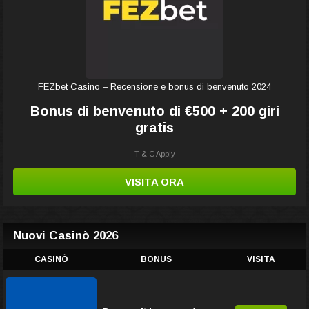
FEZbet Casino – Recensione e bonus di benvenuto 2024
Bonus di benvenuto di €500 + 200 giri
gratis
T & C Apply
VISITA ORA
Nuovi Casinò 2026
CASINÒ
BONUS
VISITA