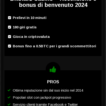
bonus di benvenuto 2024
Prelievi in 10 minuti
180 giri gratis
Gioca in criptovaluta
Bonus fino a 0.5BTC per i grandi scommettitori
PROS
Ottima reputazione sin dal suo inizio nel 2014
Popolari slot con jackpot progressivo
Servizio clienti tramite Facebook e Twitter