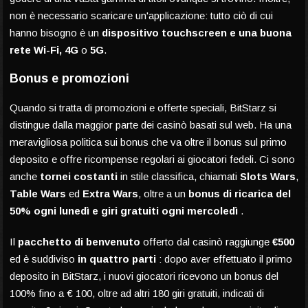
non è necessario scaricare un'applicazione: tutto ciò di cui
hanno bisogno è un
dispositivo touchscreen e una buona
rete Wi-Fi, 4G
o
5G
.
Bonus e promozioni
Quando si tratta di promozioni e offerte speciali, BitStarz si
distingue dalla maggior parte dei casinò basati sul web. Ha una
meravigliosa politica sui bonus che va oltre il bonus sul primo
deposito e offre ricompense regolari ai giocatori fedeli. Ci sono
anche
tornei costanti
in stile classifica, chiamati
Slots Wars
,
Table Wars
ed
Extra Wars
, oltre a un
bonus di ricarica del
50% ogni lunedì e giri gratuiti ogni mercoledì
.
Il
pacchetto di benvenuto
offerto dal casinò raggiunge
€500
ed è suddiviso
in quattro parti
: dopo aver effettuato il primo
deposito in BitStarz, i nuovi giocatori ricevono un bonus del
100% fino a € 100, oltre ad altri 180 giri gratuiti, indicati di