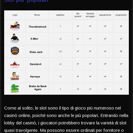
Come al solito, le slot sono il tipo di gioco più numeroso nel
casinò online, poiché sono anche le più popolari. Entrando nella
lobby del casinò, i giocatori potrebbero trovare la varietà di slot
quasi travolgente. Ma possono essere ordinati per fornitore o