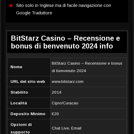
Sito solo in Inglese ma di facile navigazione con
Google Traduttore
BitStarz Casino – Recensione e
bonus di benvenuto 2024 info
BitStarz Casino – Recensione e bonus
Nome
di benvenuto 2024
URL del sito web
www.bitstarz.com
Stabilito
2014
Località
Cipro/Curacao
Deposito Minimo
€20
Opzioni di
Chat Live, Email
supporto