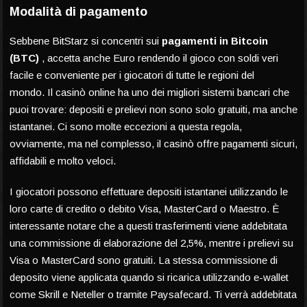
Modalità di pagamento
Sebbene BitStarz si concentri sui
pagamenti in Bitcoin
(BTC)
, accetta anche Euro rendendo il gioco con soldi veri
facile e conveniente per i giocatori di tutte le regioni del
mondo. Il casinò online ha uno dei migliori sistemi bancari che
puoi trovare: depositi e prelievi non sono solo gratuiti, ma anche
istantanei. Ci sono molte eccezioni a questa regola,
ovviamente, ma nel complesso, il casinò offre pagamenti sicuri,
affidabili e molto veloci.
I giocatori possono effettuare depositi istantanei utilizzando le
loro carte di credito o debito Visa, MasterCard o Maestro. È
interessante notare che a questi trasferimenti viene addebitata
una commissione di elaborazione del 2,5%, mentre i prelievi su
Visa o MasterCard sono gratuiti. La stessa commissione di
deposito viene applicata quando si ricarica utilizzando e-wallet
come Skrill e Neteller o tramite Paysafecard. Ti verrà addebitata