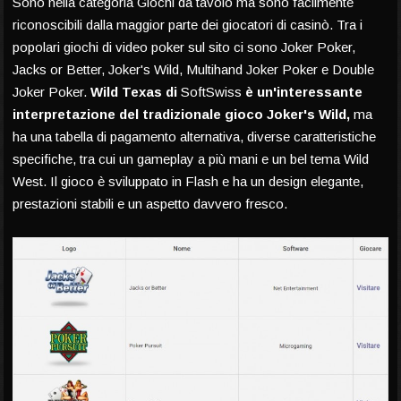
Sono nella categoria Giochi da tavolo ma sono facilmente
riconoscibili dalla maggior parte dei giocatori di casinò. Tra i
popolari giochi di video poker sul sito ci sono Joker Poker,
Jacks or Better, Joker's Wild, Multihand Joker Poker e Double
Joker Poker.
Wild Texas di
SoftSwiss
è un'interessante
interpretazione del tradizionale gioco Joker's Wild,
ma
ha una tabella di pagamento alternativa, diverse caratteristiche
specifiche, tra cui un gameplay a più mani e un bel tema Wild
West. Il gioco è sviluppato in Flash e ha un design elegante,
prestazioni stabili e un aspetto davvero fresco.