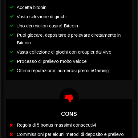
Accetta bitcoin
Vasta selezione di giochi
Uno dei migliori casinò Bitcoin
Puoi giocare, depositare e prelevare direttamente in
Bitcoin
Vasta collezione di giochi con croupier dal vivo
Processo di prelievo molto veloce
Ottima reputazione; numerosi premi eGaming
CONS
Regola di 5 bonus massimi consecutivi
Commissioni per alcuni metodi di deposito e prelievo