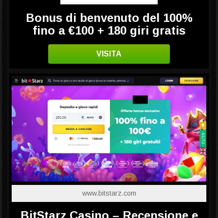
Bonus di benvenuto del 100%
fino a €100 + 180 giri gratis
VISITA
www.bitstarz.com
BitStarz Casino – Recensione e