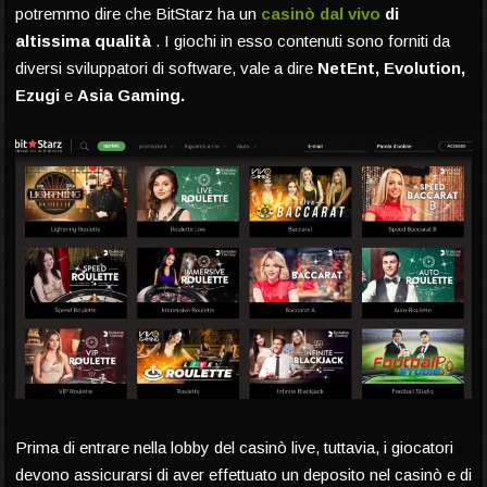
potremmo dire che BitStarz ha un
casinò dal vivo
di
altissima qualità
. I giochi in esso contenuti sono forniti da
diversi sviluppatori di software, vale a dire
NetEnt, Evolution,
Ezugi
e
Asia Gaming.
Prima di entrare nella lobby del casinò live, tuttavia, i giocatori
devono assicurarsi di aver effettuato un deposito nel casinò e di