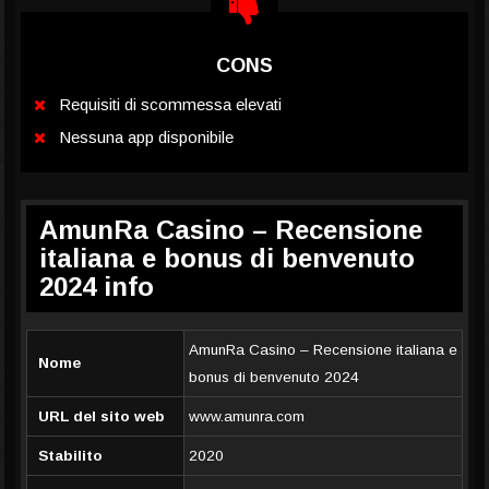
CONS
Requisiti di scommessa elevati
Nessuna app disponibile
AmunRa Casino – Recensione
italiana e bonus di benvenuto
2024 info
AmunRa Casino – Recensione italiana e
Nome
bonus di benvenuto 2024
URL del sito web
www.amunra.com
Stabilito
2020