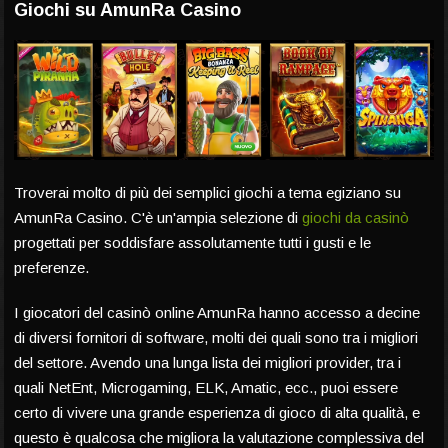
Giochi su AmunRa Casino
Troverai molto di più dei semplici giochi a tema egiziano su
AmunRa Casino. C'è un'ampia selezione di
giochi da casinò
progettati per soddisfare assolutamente tutti i gusti e le
preferenze.
I giocatori del casinò online AmunRa hanno accesso a decine
di diversi fornitori di software, molti dei quali sono tra i migliori
del settore. Avendo una lunga lista dei migliori provider, tra i
quali NetEnt, Microgaming, ELK, Amatic, ecc., puoi essere
certo di vivere una grande esperienza di gioco di alta qualità, e
questo è qualcosa che migliora la valutazione complessiva del