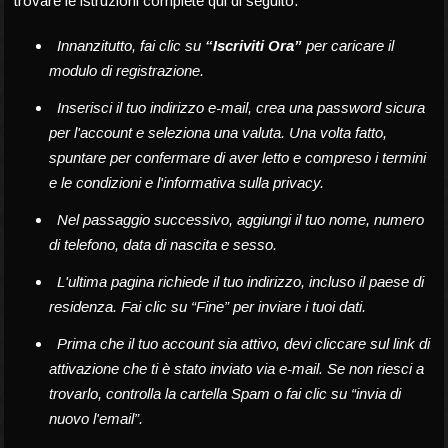
trovare le istruzioni complete qui di seguito.
Innanzitutto, fai clic su
“Iscriviti Ora”
per caricare il
modulo di registrazione.
Inserisci il tuo indirizzo e-mail, crea una password sicura
per l'account e seleziona una valuta. Una volta fatto,
spuntare per confermare di aver letto e compreso i termini
e le condizioni e l'informativa sulla privacy.
Nel passaggio successivo, aggiungi il tuo nome, numero
di telefono, data di nascita e sesso.
L'ultima pagina richiede il tuo indirizzo, incluso il paese di
residenza. Fai clic su “Fine” per inviare i tuoi dati.
Prima che il tuo account sia attivo, devi cliccare sul link di
attivazione che ti è stato inviato via e-mail. Se non riesci a
trovarlo, controlla la cartella Spam o fai clic su “invia di
nuovo l'email”.