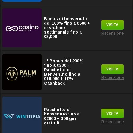
Bonus di benvenuto
del 100% fino a €500 +
VISITA
cash-back
settimanale fino a
Recensione
€3,000
1° Bonus del 200%
fino a €300 -
VISITA
Pacchetto di
Benvenuto fino a
Recensione
€10.000 + 10%
Cashback
Pacchetto di
VISITA
benvenuto fino a
€2000 + 300 giri
Recensione
gratuiti