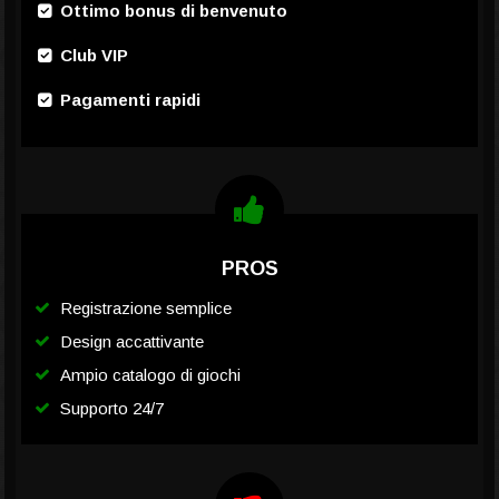
Ottimo bonus di benvenuto
Club VIP
Pagamenti rapidi
PROS
Registrazione semplice
Design accattivante
Ampio catalogo di giochi
Supporto 24/7