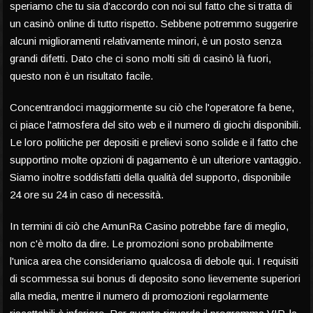
speriamo che tu sia d'accordo con noi sul fatto che si tratta di
un casinò online di tutto rispetto. Sebbene potremmo suggerire
alcuni miglioramenti relativamente minori, è un posto senza
grandi difetti. Dato che ci sono molti siti di casinò là fuori,
questo non è un risultato facile.
Concentrandoci maggiormente su ciò che l'operatore fa bene,
ci piace l'atmosfera del sito web e il numero di giochi disponibili.
Le loro politiche per depositi e prelievi sono solide e il fatto che
supportino molte opzioni di pagamento è un ulteriore vantaggio.
Siamo inoltre soddisfatti della qualità del supporto, disponibile
24 ore su 24 in caso di necessità.
In termini di ciò che AmunRa Casino potrebbe fare di meglio,
non c'è molto da dire. Le promozioni sono probabilmente
l'unica area che consideriamo qualcosa di debole qui. I requisiti
di scommessa sui bonus di deposito sono lievemente superiori
alla media, mentre il numero di promozioni regolarmente