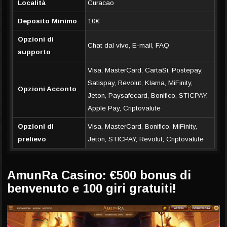
Località
Curacao
Deposito Minimo
10€
Opzioni di
Chat dal vivo, E-mail, FAQ
supporto
Visa, MasterCard, CartaSi, Postepay,
Satispay, Revolut, Klarna, MiFinity,
Opzioni Acconto
Jeton, Paysafecard, Bonifico, STICPAY,
Apple Pay, Criptovalute
Opzioni di
Visa, MasterCard, Bonifico, MiFinity,
prelievo
Jeton, STICPAY, Revolut, Criptovalute
AmunRa Casino: €500 bonus di
benvenuto e 100 giri gratuiti!