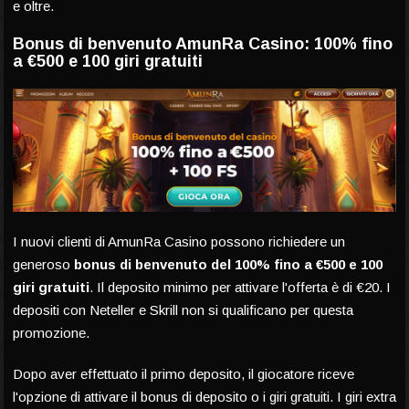
e oltre.
Bonus di benvenuto AmunRa Casino: 100% fino
a €500 e 100 giri gratuiti
I nuovi clienti di AmunRa Casino possono richiedere un
generoso
bonus di benvenuto del 100% fino a €500 e 100
giri gratuiti
. Il deposito minimo per attivare l'offerta è di €20. I
depositi con Neteller e Skrill non si qualificano per questa
promozione.
Dopo aver effettuato il primo deposito, il giocatore riceve
l'opzione di attivare il bonus di deposito o i giri gratuiti. I giri extra