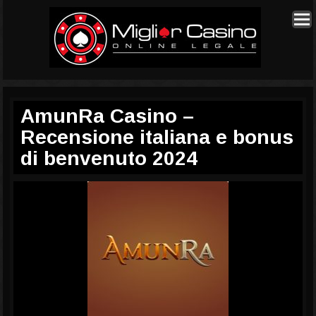
AmunRa Casino –
Recensione italiana e bonus
di benvenuto 2024