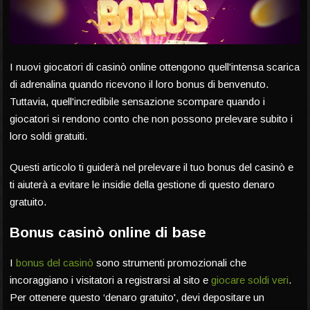
I nuovi giocatori di casinò online ottengono quell'intensa scarica
di adrenalina quando ricevono il loro bonus di benvenuto.
Tuttavia, quell'incredibile sensazione scompare quando i
giocatori si rendono conto che non possono prelevare subito i
loro soldi gratuiti.
Questi articolo ti guiderà nel prelevare il tuo bonus del casinò e
ti aiuterà a evitare le insidie della gestione di questo denaro
gratuito.
Bonus casinò online di base
I
bonus del casinò
sono strumenti promozionali che
incoraggiano i visitatori a registrarsi al sito e
giocare soldi veri
.
Per ottenere questo ‘denaro gratuito', devi depositare un