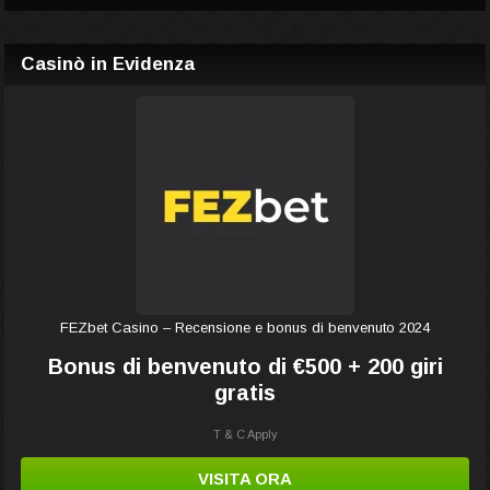
Casinò in Evidenza
FEZbet Casino – Recensione e bonus di benvenuto 2024
Bonus di benvenuto di €500 + 200 giri
gratis
T & C Apply
VISITA ORA