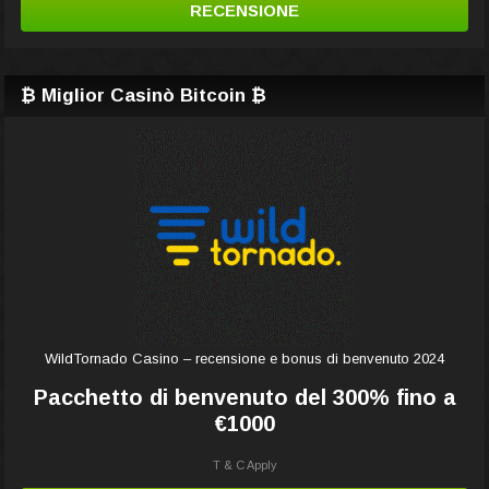
RECENSIONE
₿ Miglior Casinò Bitcoin ₿
WildTornado Casino – recensione e bonus di benvenuto 2024
Pacchetto di benvenuto del 300% fino a
€1000
T & C Apply