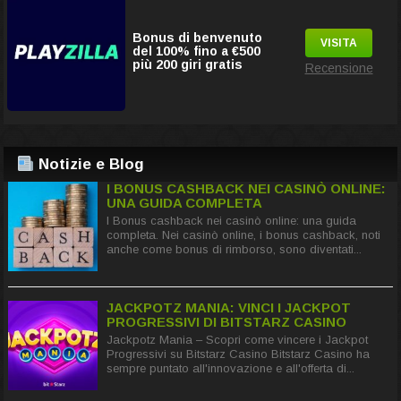
Bonus di benvenuto
VISITA
del 100% fino a €500
più 200 giri gratis
Recensione
Notizie e Blog
I BONUS CASHBACK NEI CASINÒ ONLINE:
UNA GUIDA COMPLETA
I Bonus cashback nei casinò online: una guida
completa. Nei casinò online, i bonus cashback, noti
anche come bonus di rimborso, sono diventati...
JACKPOTZ MANIA: VINCI I JACKPOT
PROGRESSIVI DI BITSTARZ CASINO
Jackpotz Mania – Scopri come vincere i Jackpot
Progressivi su Bitstarz Casino Bitstarz Casino ha
sempre puntato all'innovazione e all'offerta di...