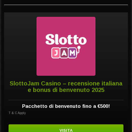
SlottoJam Casino – recensione italiana
e bonus di benvenuto 2025
Pacchetto di benvenuto fino a €500!
T & C Apply
VISITA