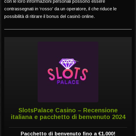
con le loro informazioni personali possono essere
contrassegnati in ‘rosso' da un operatore, il che riduce le
possibilità di ritirare il bonus del casinò online.
SlotsPalace Casino – Recensione
italiana e pacchetto di benvenuto 2024
Pacchetto di benvenuto fino a €1.000!