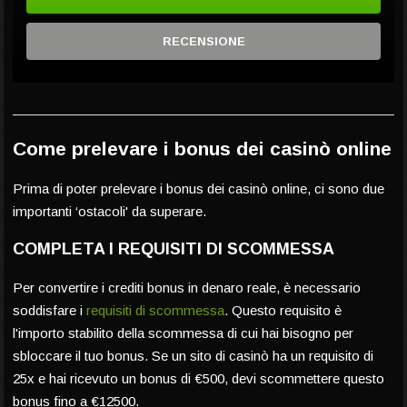
RECENSIONE
Come prelevare i bonus dei casinò online
Prima di poter prelevare i bonus dei casinò online, ci sono due
importanti ‘ostacoli' da superare.
COMPLETA I REQUISITI DI SCOMMESSA
Per convertire i crediti bonus in denaro reale, è necessario
soddisfare i
requisiti di scommessa
. Questo requisito è
l'importo stabilito della scommessa di cui hai bisogno per
sbloccare il tuo bonus. Se un sito di casinò ha un requisito di
25x e hai ricevuto un bonus di €500, devi scommettere questo
bonus fino a €12500.