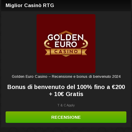
Miglior Casinò RTG
Golden Euro Casino – Recensione e bonus di benvenuto 2024
Bonus di benvenuto del 100% fino a €200
+ 10€ Gratis
T & C Apply
RECENSIONE