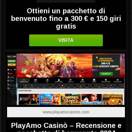
Ottieni un pacchetto di
benvenuto fino a 300 € e 150 giri
gratis
VISITA
www.playamocasino.com
PlayAmo Casinò – Recensione e