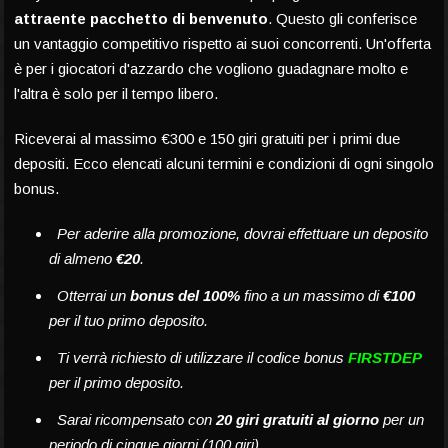
attraente pacchetto di benvenuto
. Questo gli conferisce
un vantaggio competitivo rispetto ai suoi concorrenti. Un'offerta
è per i giocatori d'azzardo che vogliono guadagnare molto e
l'altra è solo per il tempo libero.
Riceverai al massimo €300 e 150 giri gratuiti per i primi due
depositi. Ecco elencati alcuni termini e condizioni di ogni singolo
bonus.
Per aderire alla promozione, dovrai effettuare un deposito
di almeno
€20
.
Otterrai un
bonus del 100%
fino a un massimo di
€100
per il tuo primo deposito.
Ti verrà richiesto di utilizzare il codice bonus
FIRSTDEP
per il primo deposito.
Sarai ricompensato con
20 giri gratuiti al giorno
per un
periodo di cinque giorni (100 giri).