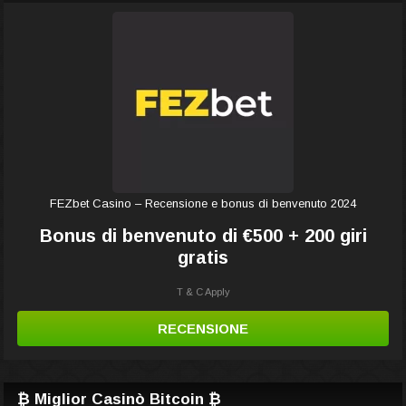
FEZbet Casino – Recensione e bonus di benvenuto 2024
Bonus di benvenuto di €500 + 200 giri
gratis
T & C Apply
RECENSIONE
₿ Miglior Casinò Bitcoin ₿