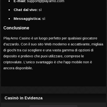
E-mail:
support@playamo.com
Chat dal vivo:
sì
Messaggistica:
sì
Conclusione
PlayAmo Casino è un luogo perfetto per qualsiasi giocatore
d'azzardo. Con il suo sito Web moderno e accattivante, migliaia
di giochi tra cui scegliere e una vasta gamma di opzioni di
deposito e prelievo che puoi utilizzare, comprese le
criptovalute. L'unico svantaggio è che l'app mobile non è
ancora disponibile.
Casinò in Evidenza