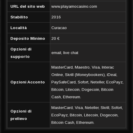
URL del sito web
www.playamocasino.com
Stabilito
2016
Località
Curacao
Deposito Minimo
20 €
Opzioni di
email, live chat
supporto
MasterCard, Maestro, Visa, Interac
Online, Skrill (Moneybookers), iDeal,
Opzioni Acconto
PaySafeCard, Sofort, Neteller, EcoPayz,
Bitcoin, Litecoin, Dogecoin, Bitcoin
Cash, Ethereum.
MasterCard, Visa, Neteller, Skrill, Sofort,
Opzioni di
EcoPayz, Bitcoin, Litecoin, Dogecoin,
prelievo
Bitcoin Cash, Ethereum.