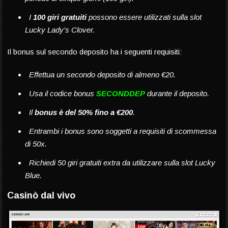
I
100 giri gratuiti
possono essere utilizzati sulla slot
Lucky Lady's Clover.
Il bonus sul secondo deposito ha i seguenti requisiti:
Effettua un secondo deposito di almeno €20.
Usa il codice bonus
SECONDDEP
durante il deposito.
Il
bonus è del 50% fino a €200
.
Entrambi i bonus sono soggetti a requisiti di scommessa
di 50x.
Richiedi 50 giri gratuiti extra da utilizzare sulla slot Lucky
Blue.
Casinò dal vivo