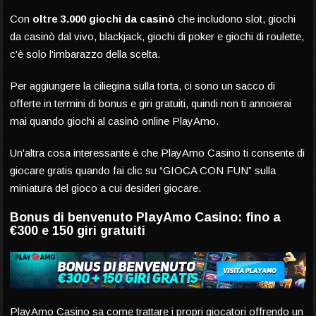
Con
oltre 3.000 giochi da casinò
che includono slot, giochi
da casinò dal vivo, blackjack, giochi di poker e giochi di roulette,
c'è solo l'imbarazzo della scelta.
Per aggiungere la ciliegina sulla torta, ci sono un sacco di
offerte in termini di bonus e giri gratuiti, quindi non ti annoierai
mai quando giochi al casinò online PlayAmo.
Un'altra cosa interessante è che PlayAmo Casino ti consente di
giocare gratis quando fai clic su “GIOCA CON FUN” sulla
miniatura del gioco a cui desideri giocare.
Bonus di benvenuto PlayAmo Casino: fino a
€300 e 150 giri gratuiti
PlayAmo Casino sa come trattare i propri giocatori offrendo un