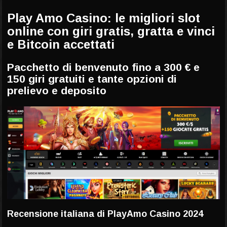
Play Amo Casino: le migliori slot
online con giri gratis, gratta e vinci
e Bitcoin accettati
Pacchetto di benvenuto fino a 300 € e
150 giri gratuiti e tante opzioni di
prelievo e deposito
Recensione italiana di PlayAmo Casino 2024