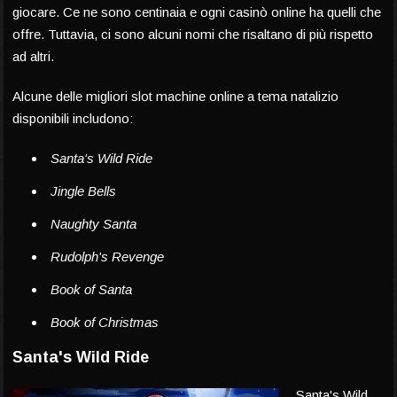
giocare. Ce ne sono centinaia e ogni casinò online ha quelli che
offre. Tuttavia, ci sono alcuni nomi che risaltano di più rispetto
ad altri.
Alcune delle migliori slot machine online a tema natalizio
disponibili includono:
Santa's Wild Ride
Jingle Bells
Naughty Santa
Rudolph's Revenge
Book of Santa
Book of Christmas
Santa's Wild Ride
Santa's Wild