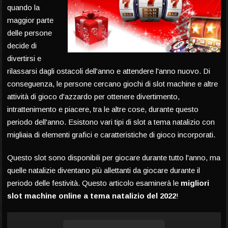
quando la
maggior parte
delle persone
decide di
divertirsi e
rilassarsi dagli ostacoli dell'anno e attendere l'anno nuovo. Di
conseguenza, le persone cercano giochi di slot machine e altre
attività di gioco d'azzardo per ottenere divertimento,
intrattenimento e piacere, tra le altre cose, durante questo
periodo dell'anno. Esistono vari tipi di slot a tema natalizio con
migliaia di elementi grafici e caratteristiche di gioco incorporati.
Questo slot sono disponibili per giocare durante tutto l'anno, ma
quelle natalizie diventano più allettanti da giocare durante il
periodo delle festività. Questo articolo esaminerà le
migliori
slot machine online a tema natalizio del 2022
!