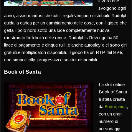
lavoro che
svolgono ogni
anno, assicurandosi che tutti i regali vengano distribuiti. Rudolph
guida la carica per un cambiamento delle cose, con il gioco che
getta il polo nord sotto una luce completamente nuova,
mostrando l'infelicità delle renne. Rudolph's Revenge ha 50
linee di pagamento e cinque rulli; è anche autoplay e ci sono giri
gratuiti e moltiplicatori disponibili. Il gioco ha un RTP del 95%,
con simboli jolly, progressivi e scatter disponibili.
Book of Santa
La slot online
Book of Santa
è stata creata
da
Endorphina
,
con un gran
numero di
personaggi