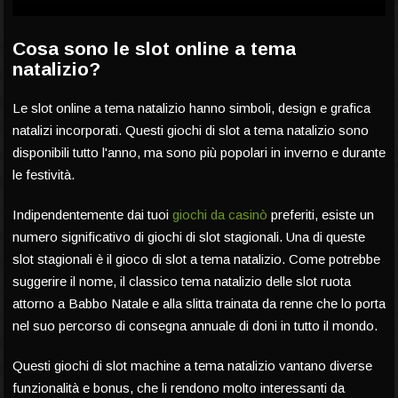
Cosa sono le slot online a tema
natalizio?
Le slot online a tema natalizio hanno simboli, design e grafica
natalizi incorporati. Questi giochi di slot a tema natalizio sono
disponibili tutto l'anno, ma sono più popolari in inverno e durante
le festività.
Indipendentemente dai tuoi
giochi da casinò
preferiti, esiste un
numero significativo di giochi di slot stagionali. Una di queste
slot stagionali è il gioco di slot a tema natalizio. Come potrebbe
suggerire il nome, il classico tema natalizio delle slot ruota
attorno a Babbo Natale e alla slitta trainata da renne che lo porta
nel suo percorso di consegna annuale di doni in tutto il mondo.
Questi giochi di slot machine a tema natalizio vantano diverse
funzionalità e bonus, che li rendono molto interessanti da