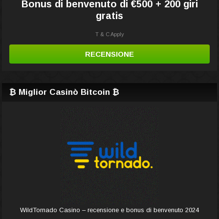
Bonus di benvenuto di €500 + 200 giri
gratis
T & C Apply
RECENSIONE
₿ Miglior Casinò Bitcoin ₿
WildTornado Casino – recensione e bonus di benvenuto 2024