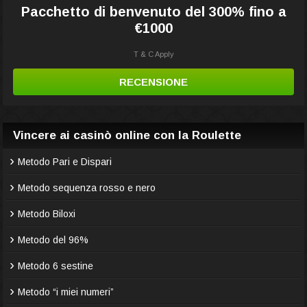
Pacchetto di benvenuto del 300% fino a
€1000
T & C Apply
RECENSIONE
Vincere ai casinò online con la Roulette
Metodo Pari e Dispari
Metodo sequenza rosso e nero
Metodo Biloxi
Metodo del 96%
Metodo 6 sestine
Metodo “i miei numeri”