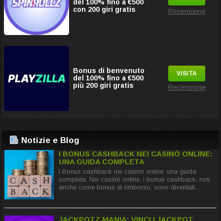
del 100% fino a €500
con 200 giri gratis
Recensione
Bonus di benvenuto
VISITA
del 100% fino a €500
più 200 giri gratis
Recensione
Notizie e Blog
I BONUS CASHBACK NEI CASINÒ ONLINE:
UNA GUIDA COMPLETA
I Bonus cashback nei casinò online: una guida
completa. Nei casinò online, i bonus cashback, noti
anche come bonus di rimborso, sono diventati...
JACKPOTZ MANIA: VINCI I JACKPOT