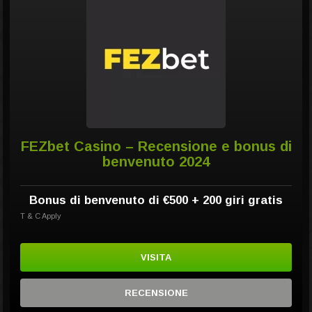
FEZbet Casino – Recensione e bonus di
benvenuto 2024
Bonus di benvenuto di €500 + 200 giri gratis
T & C Apply
VISITA
RECENSIONE