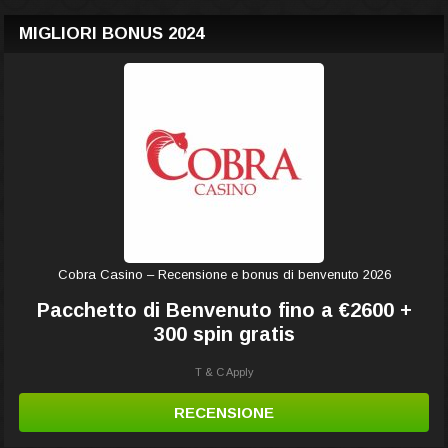
MIGLIORI BONUS 2024
Cobra Casino – Recensione e bonus di benvenuto 2026
Pacchetto di Benvenuto fino a €2600 +
300 spin gratis
T & C Apply
RECENSIONE