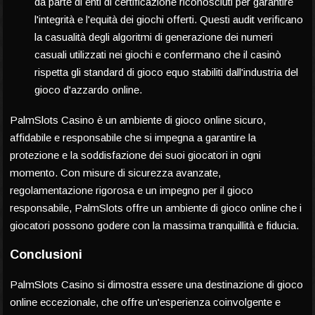
da parte di enti di certificazione riconosciuti per garantire
l'integrità e l'equità dei giochi offerti. Questi audit verificano
la casualità degli algoritmi di generazione dei numeri
casuali utilizzati nei giochi e confermano che il casinò
rispetta gli standard di gioco equo stabiliti dall'industria del
gioco d'azzardo online.
PalmSlots Casino è un ambiente di gioco online sicuro,
affidabile e responsabile che si impegna a garantire la
protezione e la soddisfazione dei suoi giocatori in ogni
momento. Con misure di sicurezza avanzate,
regolamentazione rigorosa e un impegno per il gioco
responsabile, PalmSlots offre un ambiente di gioco online che i
giocatori possono godere con la massima tranquillità e fiducia.
Conclusioni
PalmSlots Casino si dimostra essere una destinazione di gioco
online eccezionale, che offre un'esperienza coinvolgente e