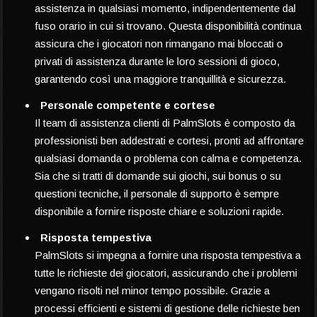
assistenza in qualsiasi momento, indipendentemente dal
fuso orario in cui si trovano. Questa disponibilità continua
assicura che i giocatori non rimangano mai bloccati o
privati di assistenza durante le loro sessioni di gioco,
garantendo così una maggiore tranquillità e sicurezza.
Personale competente e cortese
Il team di assistenza clienti di PalmSlots è composto da
professionisti ben addestrati e cortesi, pronti ad affrontare
qualsiasi domanda o problema con calma e competenza.
Sia che si tratti di domande sui giochi, sui bonus o su
questioni tecniche, il personale di supporto è sempre
disponibile a fornire risposte chiare e soluzioni rapide.
Risposta tempestiva
PalmSlots si impegna a fornire una risposta tempestiva a
tutte le richieste dei giocatori, assicurando che i problemi
vengano risolti nel minor tempo possibile. Grazie a
processi efficienti e sistemi di gestione delle richieste ben