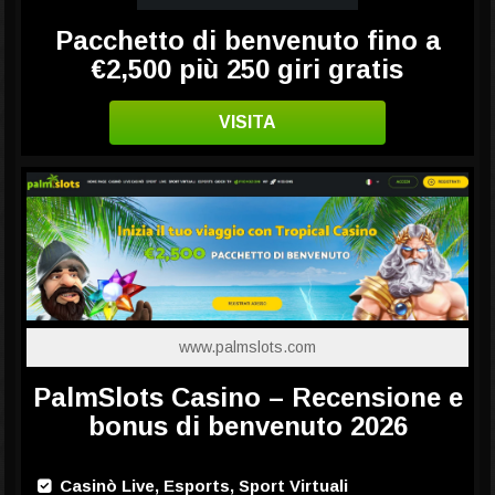
Pacchetto di benvenuto fino a
€2,500 più 250 giri gratis
VISITA
www.palmslots.com
PalmSlots Casino – Recensione e
bonus di benvenuto 2026
Casinò Live, Esports, Sport Virtuali