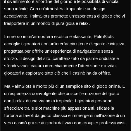
il divertimento è all'ordine del giorno e le possibilità di vincita
sono infinite. Con un'atmosfera tropicale e un design
accattivante, PalmSlots promette un'esperienza di gioco che vi
trasporterà in un mondo di pura gioia e relax.
Immerso in un'atmosfera esotica e rilassante, PalmSlots
accoglie i giocatori con un'interfaccia utente elegante e intuitiva,
progettata per offrire un'esperienza di navigazione senza
sforzo. Il design del sito, caratterizzato da palme ondulate e
sfondi vivaci, cattura immediatamente l'attenzione e invita i
giocatori a esplorare tutto ciò che il casinò ha da offrire.
Ma PalmSlots è molto più di un semplice sito di gioco online. È
un'esperienza coinvolgente che unisce l'emozione del gioco
con il relax di una vacanza tropicale. I giocatori possono
sfrecciare tra le slot machine più appassionanti, sfidare la
fortuna ai tavoli da gioco classici e immergersi nell'azione di un
vero casinò grazie ai giochi dal vivo con croupier professionisti.