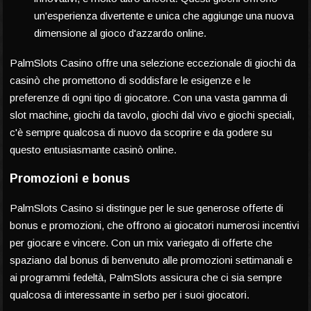
un'esperienza divertente e unica che aggiunge una nuova
dimensione al gioco d'azzardo online.
PalmSlots Casino offre una selezione eccezionale di giochi da
casinò che promettono di soddisfare le esigenze e le
preferenze di ogni tipo di giocatore. Con una vasta gamma di
slot machine, giochi da tavolo, giochi dal vivo e giochi speciali,
c'è sempre qualcosa di nuovo da scoprire e da godere su
questo entusiasmante casinò online.
Promozioni e bonus
PalmSlots Casino si distingue per le sue generose offerte di
bonus e promozioni, che offrono ai giocatori numerosi incentivi
per giocare e vincere. Con un mix variegato di offerte che
spaziano dal bonus di benvenuto alle promozioni settimanali e
ai programmi fedeltà, PalmSlots assicura che ci sia sempre
qualcosa di interessante in serbo per i suoi giocatori.