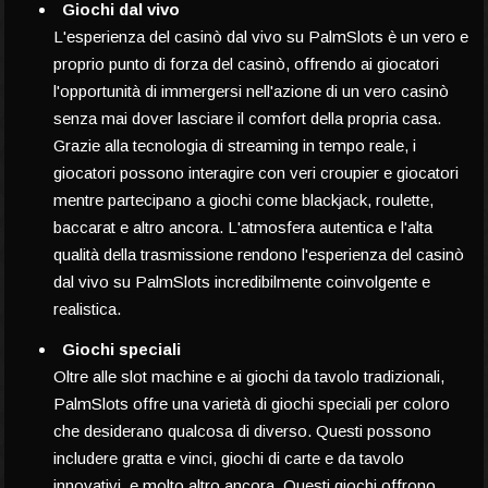
Giochi dal vivo
L'esperienza del casinò dal vivo su PalmSlots è un vero e
proprio punto di forza del casinò, offrendo ai giocatori
l'opportunità di immergersi nell'azione di un vero casinò
senza mai dover lasciare il comfort della propria casa.
Grazie alla tecnologia di streaming in tempo reale, i
giocatori possono interagire con veri croupier e giocatori
mentre partecipano a giochi come blackjack, roulette,
baccarat e altro ancora. L'atmosfera autentica e l'alta
qualità della trasmissione rendono l'esperienza del casinò
dal vivo su PalmSlots incredibilmente coinvolgente e
realistica.
Giochi speciali
Oltre alle slot machine e ai giochi da tavolo tradizionali,
PalmSlots offre una varietà di giochi speciali per coloro
che desiderano qualcosa di diverso. Questi possono
includere gratta e vinci, giochi di carte e da tavolo
innovativi, e molto altro ancora. Questi giochi offrono