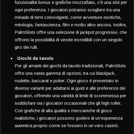
funzionalità bonus e grafiche mozzafiato, c'è una slot per
ogni preferenza. I giocatori potranno scegliere tra una
miriade di temi coinvolgenti, come avventure esotiche,
mitologia, fantascienza, film e molto altro ancora. Inoltre,
PalmSlots offre una selezione di jackpot progressivi, che
offrono la possibilità di vincite incredibili con un singolo
giro dei rulli.
Giochi da tavolo
Per gli amanti dei giochi da tavolo tradizionali, PalmSlots
offre una vasta gamma di opzioni, tra cui blackjack,
roulette, baccarat e poker. Ogni gioco è presentato in
diverse varianti per adattarsi ai gusti e alle preferenze dei
giocatori, offrendo una varietà di limiti di scommessa per
soddisfare sia i giocatori occasionali che gli high roller.
Con grafiche di alta qualità e meccaniche di gioco
realistiche, i giocatori possono godere di un'esperienza
autentica proprio come se fossero in un vero casinò.