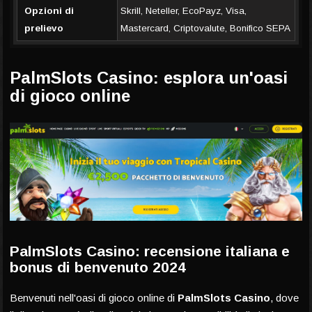
Opzioni di
Skrill, Neteller, EcoPayz, Visa,
prelievo
Mastercard, Criptovalute, Bonifico SEPA
PalmSlots Casino: esplora un'oasi
di gioco online
PalmSlots Casino: recensione italiana e
bonus di benvenuto 2024
Benvenuti nell'oasi di gioco online di
PalmSlots Casino
, dove