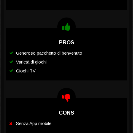
PROS
Generoso pacchetto di benvenuto
Varietà di giochi
Giochi TV
CONS
Senza App mobile