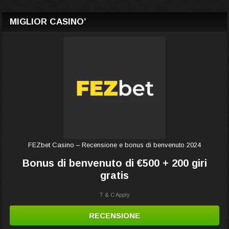
MIGLIOR CASINO’
FEZbet Casino – Recensione e bonus di benvenuto 2024
Bonus di benvenuto di €500 + 200 giri
gratis
T & C Apply
RECENSIONE