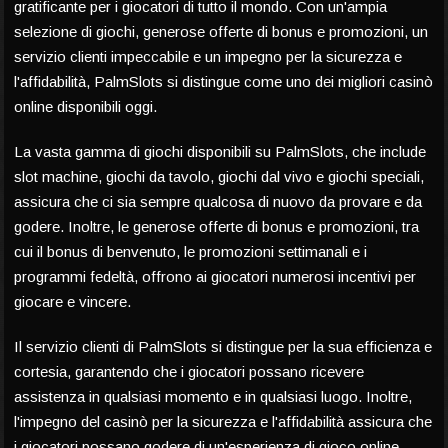
gratificante per i giocatori di tutto il mondo. Con un'ampia
selezione di giochi, generose offerte di bonus e promozioni, un
servizio clienti impeccabile e un impegno per la sicurezza e
l'affidabilità, PalmSlots si distingue come uno dei migliori casinò
online disponibili oggi.
La vasta gamma di giochi disponibili su PalmSlots, che include
slot machine, giochi da tavolo, giochi dal vivo e giochi speciali,
assicura che ci sia sempre qualcosa di nuovo da provare e da
godere. Inoltre, le generose offerte di bonus e promozioni, tra
cui il bonus di benvenuto, le promozioni settimanali e i
programmi fedeltà, offrono ai giocatori numerosi incentivi per
giocare e vincere.
Il servizio clienti di PalmSlots si distingue per la sua efficienza e
cortesia, garantendo che i giocatori possano ricevere
assistenza in qualsiasi momento e in qualsiasi luogo. Inoltre,
l'impegno del casinò per la sicurezza e l'affidabilità assicura che
i giocatori possano godere di un'esperienza di gioco online