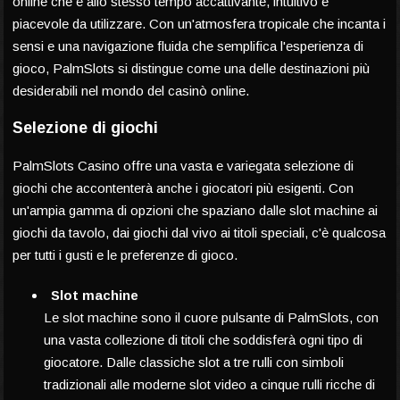
online che è allo stesso tempo accattivante, intuitivo e
piacevole da utilizzare. Con un'atmosfera tropicale che incanta i
sensi e una navigazione fluida che semplifica l'esperienza di
gioco, PalmSlots si distingue come una delle destinazioni più
desiderabili nel mondo del casinò online.
Selezione di giochi
PalmSlots Casino offre una vasta e variegata selezione di
giochi che accontenterà anche i giocatori più esigenti. Con
un'ampia gamma di opzioni che spaziano dalle slot machine ai
giochi da tavolo, dai giochi dal vivo ai titoli speciali, c'è qualcosa
per tutti i gusti e le preferenze di gioco.
Slot machine
Le slot machine sono il cuore pulsante di PalmSlots, con
una vasta collezione di titoli che soddisferà ogni tipo di
giocatore. Dalle classiche slot a tre rulli con simboli
tradizionali alle moderne slot video a cinque rulli ricche di