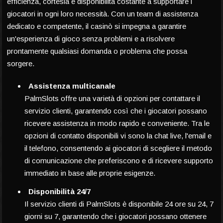
efficienza, cortesia e disponibilità costante a supportare i
giocatori in ogni loro necessità. Con un team di assistenza
dedicato e competente, il casinò si impegna a garantire
un'esperienza di gioco senza problemi e a risolvere
prontamente qualsiasi domanda o problema che possa
sorgere.
Assistenza multicanale
PalmSlots offre una varietà di opzioni per contattare il
servizio clienti, garantendo così che i giocatori possano
ricevere assistenza in modo rapido e conveniente. Tra le
opzioni di contatto disponibili vi sono la chat live, l'email e
il telefono, consentendo ai giocatori di scegliere il metodo
di comunicazione che preferiscono e di ricevere supporto
immediato in base alle proprie esigenze.
Disponibilità 24/7
Il servizio clienti di PalmSlots è disponibile 24 ore su 24, 7
giorni su 7, garantendo che i giocatori possano ottenere