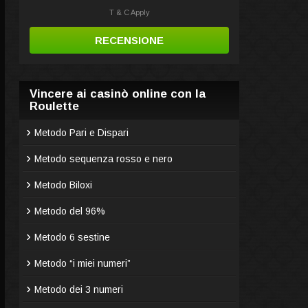
T & C Apply
RECENSIONE
Vincere ai casinò online con la
Roulette
Metodo Pari e Dispari
Metodo sequenza rosso e nero
Metodo Biloxi
Metodo del 96%
Metodo 6 sestine
Metodo “i miei numeri”
Metodo dei 3 numeri