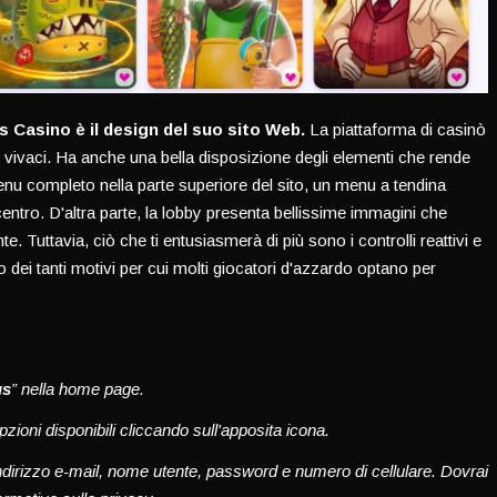
s Casino è il design del suo sito Web.
La piattaforma di casinò
i vivaci. Ha anche una bella disposizione degli elementi che rende
nu completo nella parte superiore del sito, un menu a tendina
 centro. D'altra parte, la lobby presenta bellissime immagini che
. Tuttavia, ciò che ti entusiasmerà di più sono i controlli reattivi e
o dei tanti motivi per cui molti giocatori d'azzardo optano per
us
” nella home page.
pzioni disponibili cliccando sull'apposita icona.
 indirizzo e-mail, nome utente, password e numero di cellulare. Dovrai