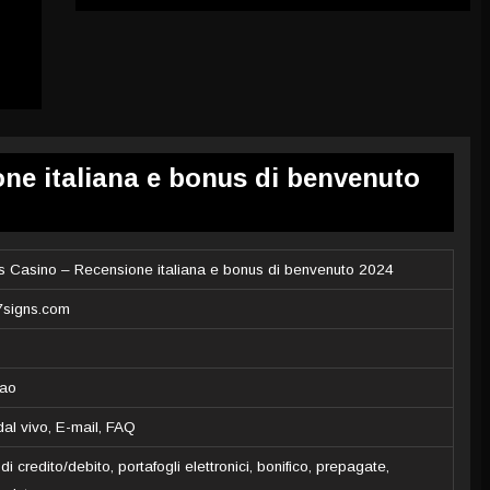
ne italiana e bonus di benvenuto
s Casino – Recensione italiana e bonus di benvenuto 2024
signs.com
cao
dal vivo, E-mail, FAQ
di credito/debito, portafogli elettronici, bonifico, prepagate,