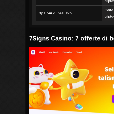
cripto
Carte 
Opzioni di prelievo
cripto
7Signs Casino: 7 offerte di 