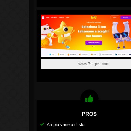
www.7signs.com
PROS
Ampia varietà di slot