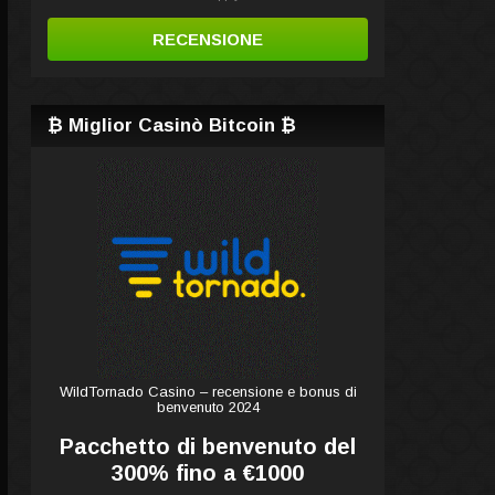
RECENSIONE
₿ Miglior Casinò Bitcoin ₿
WildTornado Casino – recensione e bonus di
benvenuto 2024
Pacchetto di benvenuto del
300% fino a €1000