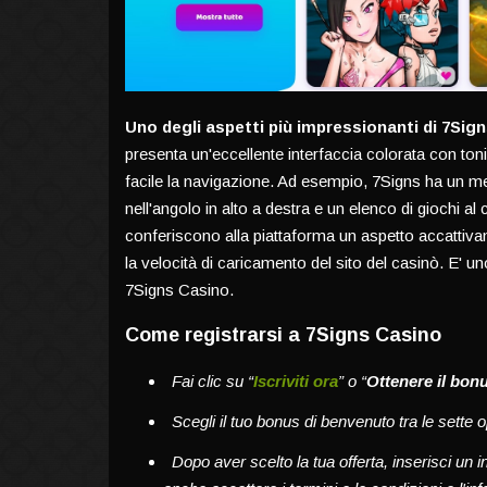
Uno degli aspetti più impressionanti di 7Sign
presenta un'eccellente interfaccia colorata con ton
facile la navigazione. Ad esempio, 7Signs ha un me
nell'angolo in alto a destra e un elenco di giochi al
conferiscono alla piattaforma un aspetto accattivante
la velocità di caricamento del sito del casinò. E' un
7Signs Casino.
Come registrarsi a 7Signs Casino
Fai clic su “
Iscriviti ora
” o “
Ottenere il bon
Scegli il tuo bonus di benvenuto tra le sette o
Dopo aver scelto la tua offerta, inserisci un