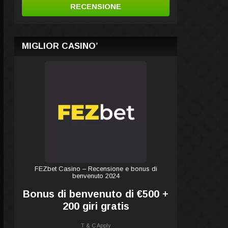
RECENSIONE
MIGLIOR CASINO’
FEZbet Casino – Recensione e bonus di
benvenuto 2024
Bonus di benvenuto di €500 +
200 giri gratis
T & C Apply