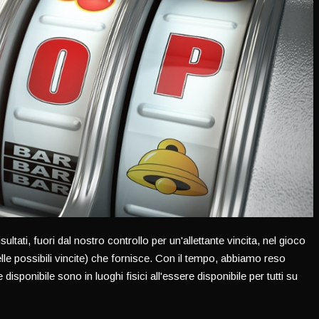
risultati, fuori dal nostro controllo per un'allettante vincita, nel gioco
lle possibili vincite) che fornisce. Con il tempo, abbiamo reso
disponibile sono in luoghi fisici all'essere disponibile per tutti su