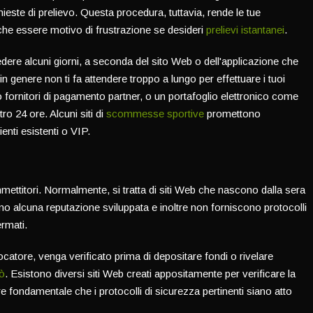
ieste di prelievo. Questa procedura, tuttavia, rende le tue
che essere motivo di frustrazione se desideri
prelievi istantanei
.
edere alcuni giorni, a seconda del sito Web o dell'applicazione che
 in genere non ti fa attendere troppo a lungo per effettuare i tuoi
ro fornitori di pagamento partner, o un portafoglio elettronico come
ntro 24 ore. Alcuni siti di
scommesse sportive
promettono
enti esistenti o VIP.
mmettitori. Normalmente, si tratta di siti Web che nascono dalla sera
anno alcuna reputazione sviluppata e inoltre non forniscono protocolli
ermati.
iocatore, venga verificato prima di depositare fondi o rivelare
nò
. Esistono diversi siti Web creati appositamente per verificare la
tre fondamentale che i protocolli di sicurezza pertinenti siano atto