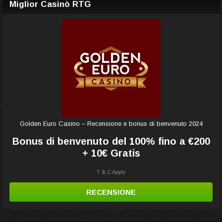
Miglior Casinò RTG
Golden Euro Casino – Recensione e bonus di benvenuto 2024
Bonus di benvenuto del 100% fino a €200
+ 10€ Gratis
T & C Apply
RECENSIONE