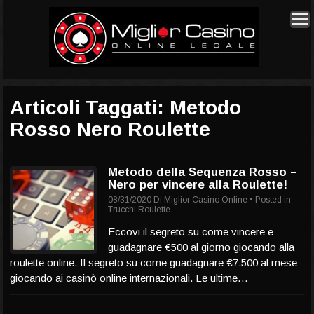
Articoli Taggati: Metodo
Rosso Nero Roulette
Metodo della Sequenza Rosso –
Nero per vincere alla Roulette!
08/31/2020
Di
Miglior Casino Online
• Posted in
Trucchi Roulette
Eccovi il segreto su come vincere e
guadagnare €500 al giorno giocando alla
roulette online. Il segreto su come guadagnare €7.500 al mese
giocando ai casinò online internazionali. Le ultime…