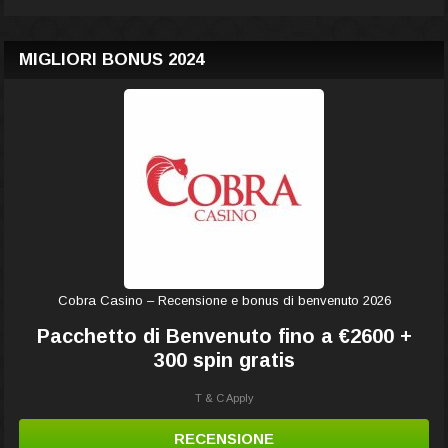
MIGLIORI BONUS 2024
Cobra Casino – Recensione e bonus di benvenuto 2026
Pacchetto di Benvenuto fino a €2600 +
300 spin gratis
T & C Apply
RECENSIONE