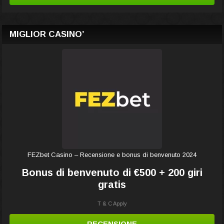
MIGLIOR CASINO’
FEZbet Casino – Recensione e bonus di benvenuto 2024
Bonus di benvenuto di €500 + 200 giri
gratis
T & C Apply
RECENSIONE