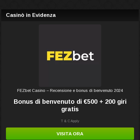
Casinò in Evidenza
FEZbet Casino – Recensione e bonus di benvenuto 2024
Bonus di benvenuto di €500 + 200 giri
gratis
T & C Apply
VISITA ORA