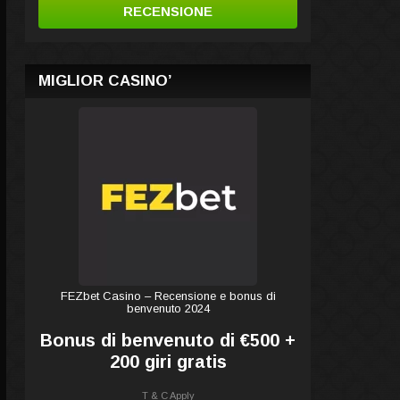
RECENSIONE
MIGLIOR CASINO’
FEZbet Casino – Recensione e bonus di
benvenuto 2024
Bonus di benvenuto di €500 +
200 giri gratis
T & C Apply