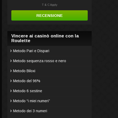
T & C Apply
RECENSIONE
Vincere ai casinò online con la
Roulette
Metodo Pari e Dispari
Metodo sequenza rosso e nero
Metodo Biloxi
Metodo del 96%
Metodo 6 sestine
Metodo “i miei numeri”
Metodo dei 3 numeri