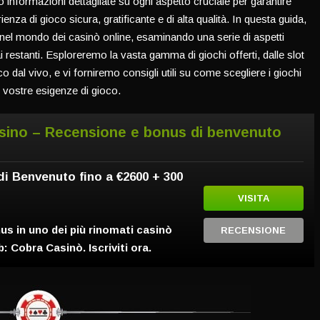
 informazioni dettagliate su ogni aspetto cruciale per garantire
ienza di gioco sicura, gratificante e di alta qualità. In questa guida,
el mondo dei casinò online, esaminando una serie di aspetti
i restanti. Esploreremo la vasta gamma di giochi offerti, dalle slot
co dal vivo, e vi forniremo consigli utili su come scegliere i giochi
e vostre esigenze di gioco.
sino – Recensione e bonus di benvenuto
i Benvenuto fino a €2600 + 300
VISITA
nus in uno dei più rinomati casinò
RECENSIONE
: Cobra Casinò. Iscriviti ora.