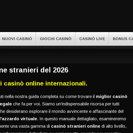
NUOVI CASINÒ
GIOCHI CASINÒ
CASINÒ LIVE
BONUS C
ne stranieri del 2026
i casinò online internazionali.
i nella nostra guida completa su come trovare il
miglior casinò
legale
che fa per voi. Siamo un'indispensabile risorsa per tutti
he desiderano esplorare il mondo avvincente e affascinante del
'azzardo virtuale
. In questo manuale dettagliato, esamineremo
mente una vasta gamma di
casinò stranieri online
di alto livello,