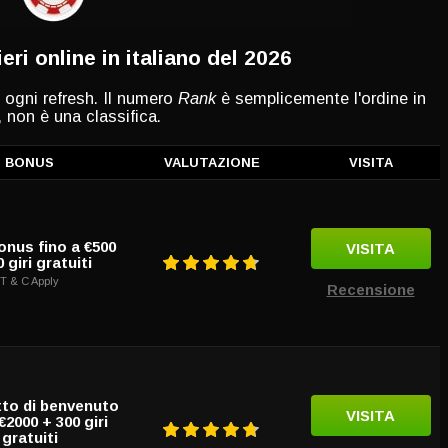
eri online in italiano del 2026
ogni refresh. Il numero
Rank
è semplicemente l'ordine in
 non è una classifica.
BONUS
VALUTAZIONE
VISITA
nus fino a €500
VISITA
 giri gratuiti
T & C Apply
Recensione
to di benvenuto
VISITA
€2000 + 300 giri
gratuiti