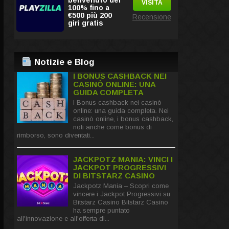
benvenuto del
VISITA
100% fino a
€500 più 200
Recensione
giri gratis
Notizie e Blog
I BONUS CASHBACK NEI
CASINÒ ONLINE: UNA
GUIDA COMPLETA
I Bonus cashback nei casinò
online: una guida completa. Nei
casinò online, i bonus cashback,
noti anche come bonus di
rimborso, sono diventati...
JACKPOTZ MANIA: VINCI I
JACKPOT PROGRESSIVI
DI BITSTARZ CASINO
Jackpotz Mania – Scopri come
vincere i Jackpot Progressivi su
Bitstarz Casino Bitstarz Casino
ha sempre puntato
all'innovazione e all'offerta di...