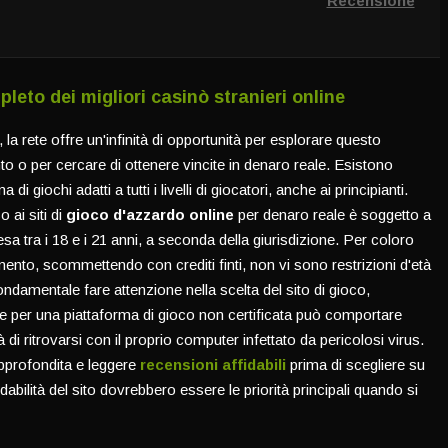
Recensione
leto dei migliori casinò stranieri online
, la rete offre un'infinità di opportunità per esplorare questo
o o per cercare di ottenere vincite in denaro reale. Esistono
 giochi adatti a tutti i livelli di giocatori, anche ai principianti.
 ai siti di
gioco d'azzardo online
per denaro reale è soggetto a
sa tra i 18 e i 21 anni, a seconda della giurisdizione. Per coloro
nto, scommettendo con crediti finti, non vi sono restrizioni d'età
ndamentale fare attenzione nella scelta del sito di gioco,
are per una piattaforma di gioco non certificata può comportare
à di ritrovarsi con il proprio computer infettato da pericolosi virus.
approfondita e leggere
recensioni affidabili
prima di scegliere su
idabilità del sito dovrebbero essere le priorità principali quando si