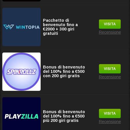
Pacchetto di
VISITA
benvenuto fino a
€2000 + 300 giri
Recensione
gratuiti
Bonus di benvenuto
VISITA
del 100% fino a €500
con 200 giri gratis
Recensione
Bonus di benvenuto
VISITA
del 100% fino a €500
più 200 giri gratis
Recensione