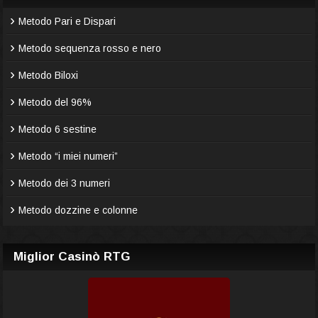
Metodo Pari e Dispari
Metodo sequenza rosso e nero
Metodo Biloxi
Metodo del 96%
Metodo 6 sestine
Metodo “i miei numeri”
Metodo dei 3 numeri
Metodo dozzine e colonne
Miglior Casinò RTG