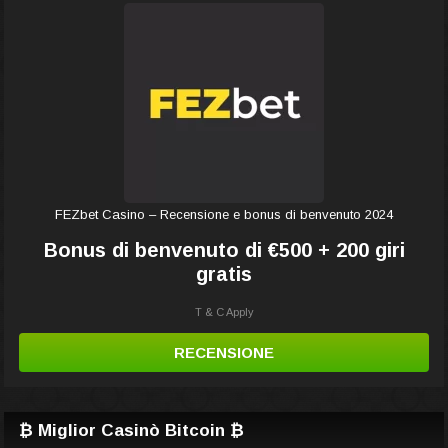
FEZbet Casino – Recensione e bonus di benvenuto 2024
Bonus di benvenuto di €500 + 200 giri
gratis
T & C Apply
RECENSIONE
₿ Miglior Casinò Bitcoin ₿