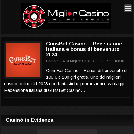
GunsBet Casino – Recensione
italiana e bonus di benvenuto
2024
03/28/2024
Di
Miglior Casino Online
• Posted in
GunsBet Casino – Bonus di benvenuto di
100 € e 100 giri gratis. Uno dei migliori
casinò online del 2023 con fantastiche promozioni e vantaggi.
Recensione italiana di GunsBet Casino…
Casinò in Evidenza