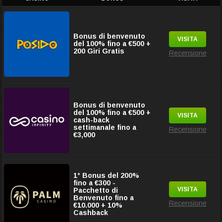
Bonus di benvenuto
VISITA
del 100% fino a €500 +
200 Giri Gratis
Recensione
Bonus di benvenuto
del 100% fino a €500 +
VISITA
cash-back
settimanale fino a
Recensione
€3,000
1° Bonus del 200%
fino a €300 -
VISITA
Pacchetto di
Benvenuto fino a
Recensione
€10.000 + 10%
Cashback